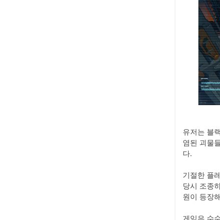
유저는 블랙
염된 괴물
다.
기절한 플레
당시 조종하
원이 등장해
게임은 수수