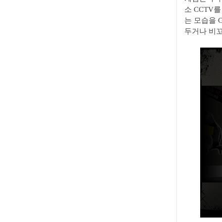
소 CCTV
는 모습을 
두거나 비꼬