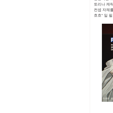
토리나 캐릭
컨셉 자체를
흐흐" 일 