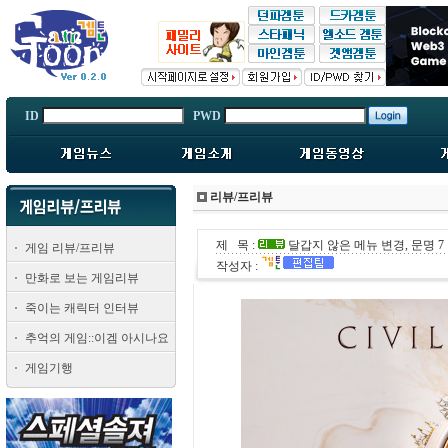
ID
PWD
리뷰/프리뷰
제 목 :
달갑지 않은 메뉴 변경, 문명 7
게임 리뷰/프리뷰
작성자 :
만화로 보는 게임리뷰
죽이는 캐릭터 인터뷰
추억의 게임::이겜 아시나요
게임기행