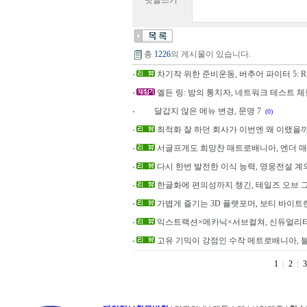
덧글쓰기
총
1226
의 게시물이 있습니다.
차기작 위한 준비운동, 버추어 파이터 5: R.E
엘든 링: 밤의 통치자, 네트워크 테스트 
달갑지 않은 메뉴 변경, 문명 7
(0)
최적화 잘 하던 회사가 이번엔 왜 이랬을까, 
서글프게도 희망찬 매트로배니아, 엔더 
다시 한번 발전한 이식 능력, 영웅전설 계의
한글화에 편의성까지 챙긴, 테일즈 오브 
가볍게 즐기는 3D 플랫포머, 보티 바이
익스트랙션×메카닉×서브컬쳐, 신듀얼리티
고유 기믹이 강점인 수작 메트로배니아, 
1
2
3