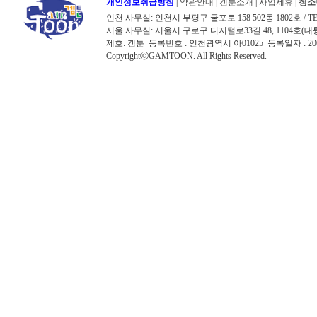
개인정보취급방침
|
약관안내
|
겜툰소개
|
사업제휴
|
청소
인천 사무실: 인천시 부평구 굴포로 158 502동 1802호 / TEL: 032
서울 사무실: 서울시 구로구 디지털로33길 48, 1104호(대륭포스트타워7
제호: 겜툰 등록번호 : 인천광역시 아01025 등록일자 : 
CopyrightⓒGAMTOON. All Rights Reserved.