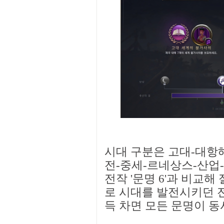
시대 구분은 고대-대항해
전-중세-르네상스-산업-
전작 '문명 6'과 비교해
로 시대를 발전시키던 전
득 차면 모든 문명이 동