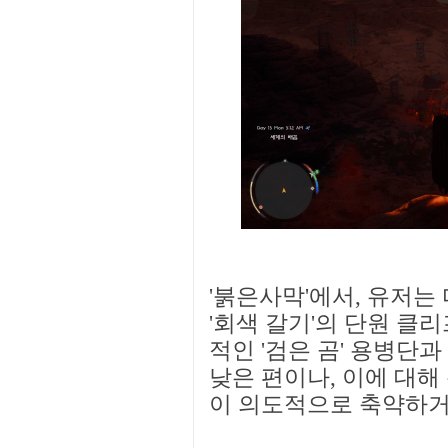
'붉은사막'에서, 유저는
'회색 갈기'의 단원 클
적인 '검은 곰' 용병단
낮은 편이나, 이에 대해
이 의도적으로 축약하거