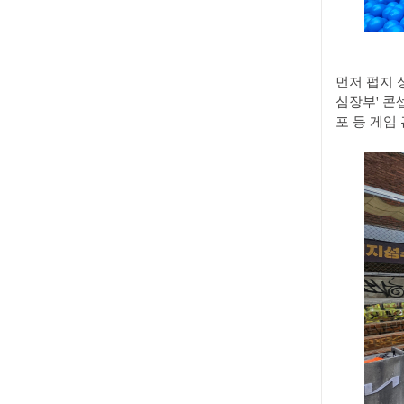
먼저 펍지 
심장부' 콘
포 등 게임