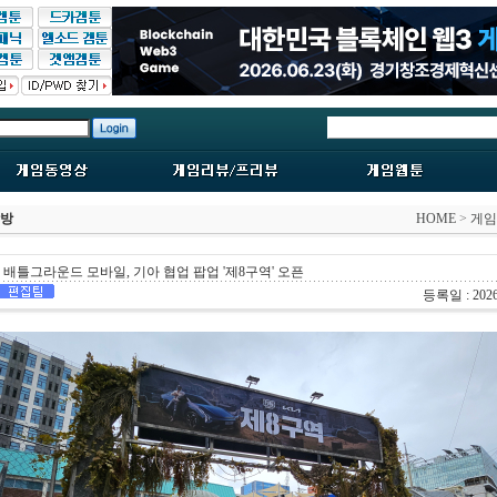
탐방
HOME
>
게임
배틀그라운드 모바일, 기아 협업 팝업 '제8구역' 오픈
등록일 : 2026