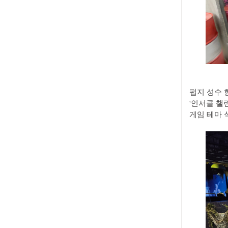
펍지 성수 
'인서클 챌린
게임 테마 