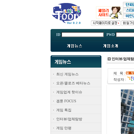
ID
PWD
인터뷰/업체
제 목 :
최신 게임뉴스
작성자 :
오픈/클로즈 베타뉴스
게임업계 핫이슈
겜툰 FOCUS
게임 특집
인터뷰/업체탐방
게임 만평