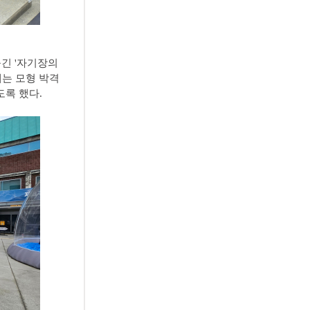
옮긴 '자기장의
에는 모형 박격
도록 했다.