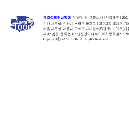
개인정보취급방침
|
약관안내
|
겜툰소개
|
사업제휴
|
청소
인천 사무실: 인천시 부평구 굴포로 158 502동 1802호 / TEL: 032
서울 사무실: 서울시 구로구 디지털로33길 48, 1104호(대륭포스트타워7
제호: 겜툰 등록번호 : 인천광역시 아01025 등록일자 : 
CopyrightⓒGAMTOON. All Rights Reserved.