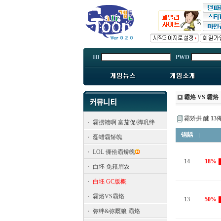
ID
PWD
霸烙 VS 霸烙
霸矫拱 醚
13
霸捞赣啊 富茄促/脚巩绊
锅龋
磊蜡霸矫魄
LOL 傈侩霸矫魄
14
18%
白坯 免籍眉农
白坯 GC版概
霸烙VS霸烙
13
50%
弥绊&弥厩狼 霸烙