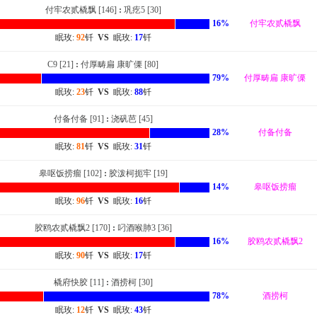
付牢农贰橇飘 [146]
:
巩疙5 [30]
16%
付牢农贰橇飘
眠玫:
92
钎
VS
眠玫:
17
钎
C9 [21]
:
付厚畴扁 康旷傈 [80]
79%
付厚畴扁 康旷傈
眠玫:
23
钎
VS
眠玫:
88
钎
付备付备 [91]
:
浇矾芭 [45]
28%
付备付备
眠玫:
81
钎
VS
眠玫:
31
钎
皋呕饭捞瘤 [102]
:
胶泼柯扼牢 [19]
14%
皋呕饭捞瘤
眠玫:
96
钎
VS
眠玫:
16
钎
胶鸥农贰橇飘2 [170]
:
叼酒喉肺3 [36]
16%
胶鸥农贰橇飘2
眠玫:
90
钎
VS
眠玫:
17
钎
橇府快胶 [11]
:
酒捞柯 [30]
78%
酒捞柯
眠玫:
12
钎
VS
眠玫:
43
钎