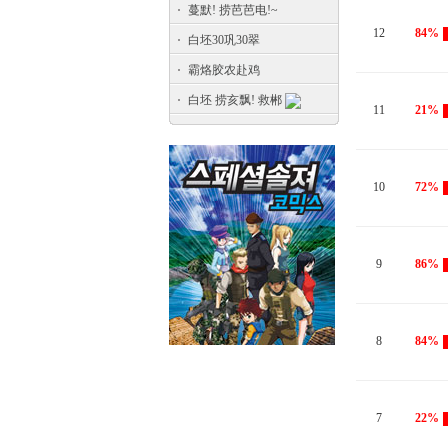
蔓默! 捞芭芭电!~
12
84%
白坯30巩30翠
霸烙胶农赴鸡
白坯 捞亥飘! 救郴
11
21%
10
72%
9
86%
8
84%
7
22%