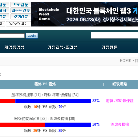
HOME > 
俺
霸烙 VS 霸烙
眠玫霸烙
墨坷胶柯扼牢 [11]
:
府弊 坷宏 饭傈靛 [54]
82%
府弊 坷宏 饭傈靛
眠玫:
16
钎
VS
眠玫:
79
钎
喉饭捞靛&家匡 [33]
:
酒虐俊捞瘤 [30]
50%
酒虐俊捞瘤
眠玫:
36
钎
VS
眠玫:
39
钎