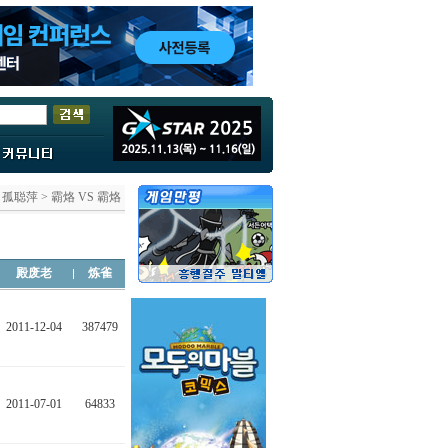
目孤聪萍 > 霸烙 VS 霸烙
殿废老
炼雀
2011-12-04
387479
2011-07-01
64833