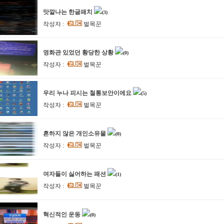
맛깔나는 한글패치
(3)
작성자 :
벌목꾼
영화관 있었던 황당한 상황
(0)
작성자 :
벌목꾼
우리 누나 피시는 철통보안이에요
(5)
작성자 :
벌목꾼
흔하지 않은 개인소유물
(0)
작성자 :
벌목꾼
여자들이 싫어하는 패션
(1)
작성자 :
벌목꾼
혁신적인 운동
(0)