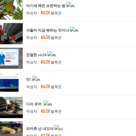
아기새 체온 보존하는 법
(0)
작성자 :
벌목꾼
아들아 지금 뭐하는 짓이냐
(0)
작성자 :
벌목꾼
친절한 yes24
(0)
작성자 :
벌목꾼
앗!
(0)
작성자 :
벌목꾼
디아 유머
(0)
작성자 :
벌목꾼
피카츄 넌 내꼬야
(1)