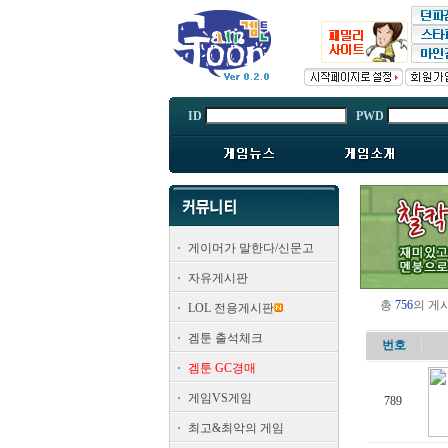
ID
PWD
게이머가 말한다/신문고
자유게시판
총
756
의 게
LOL 전용게시판
겜툰 출석체크
번호
겜툰 GC경매
게임VS게임
789
최고&최악의 게임