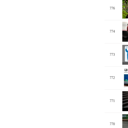
776
774
773
772
771
770