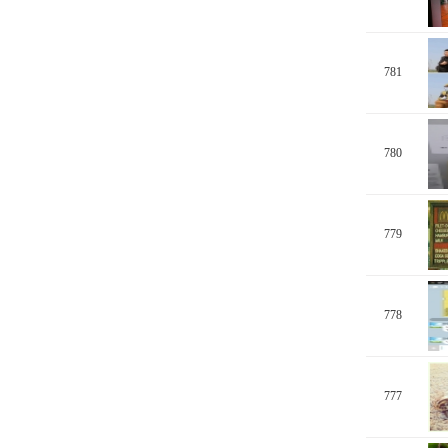
781
780
779
778
777