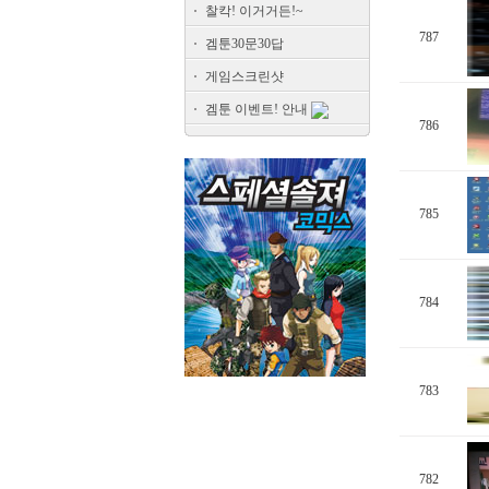
찰칵! 이거거든!~
787
겜툰30문30답
게임스크린샷
겜툰 이벤트! 안내
786
785
784
783
782