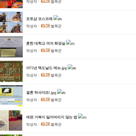
작성자 :
벌목꾼
포토샵 코스프레
(0)
작성자 :
벌목꾼
흔한 대학교 여자 화장실
(1)
작성자 :
벌목꾼
1972년 맥도날드 메뉴.jpg
(0)
작성자 :
벌목꾼
결혼 하셔야죠!.jpg
(0)
작성자 :
벌목꾼
애완 거북이 잃어버리지 않는 법
(1)
작성자 :
벌목꾼