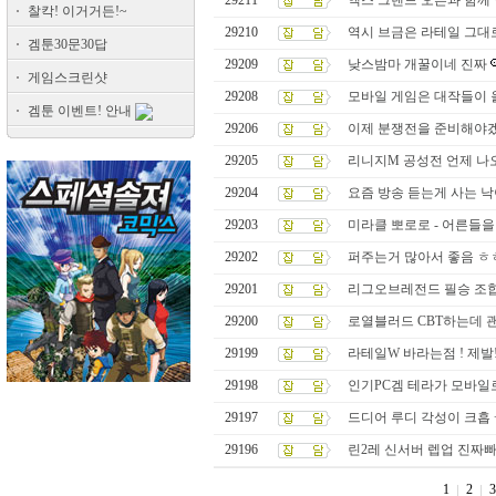
29211
액스 그랜드 오픈과 함께 
찰칵! 이거거든!~
29210
역시 브금은 라테일 그대로
겜툰30문30답
29209
낮스밤마 개꿀이네 진짜
게임스크린샷
29208
모바일 게임은 대작들이 
겜툰 이벤트! 안내
29206
이제 분쟁전을 준비해야겠
29205
리니지M 공성전 언제 나오
29204
요즘 방송 듣는게 사는 낙이
29203
미라클 뽀로로 - 어른들을 
29202
퍼주는거 많아서 좋음 ㅎ
29201
리그오브레전드 필승 조합~
29200
로열블러드 CBT하는데 괜
29199
라테일W 바라는점 ! 제발
29198
인기PC겜 테라가 모바일
29197
드디어 루디 각성이 크흡 
29196
린2레 신서버 렙업 진짜
1
2
3