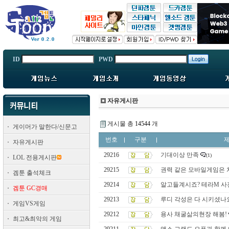
ID
PWD
자유게시판
게시물 총
14544
개
게이머가 말한다/신문고
번호
구분
자유게시판
29216
기대이상 만족
(1)
LOL 전용게시판
29215
권력 같은 모바일게임은 
겜툰 출석체크
29214
알고들계시죠? 테라M 사
겜툰 GC경매
29213
루디 각성은 다 시키셨나
게임VS게임
29212
용사 채굴삶의현장 해봄!
최고&최악의 게임