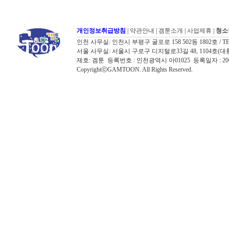
개인정보취급방침
|
약관안내
|
겜툰소개
|
사업제휴
|
청소
인천 사무실: 인천시 부평구 굴포로 158 502동 1802호 / TEL: 032
서울 사무실: 서울시 구로구 디지털로33길 48, 1104호(대륭포스트타워7
제호: 겜툰 등록번호 : 인천광역시 아01025 등록일자 : 
CopyrightⓒGAMTOON. All Rights Reserved.