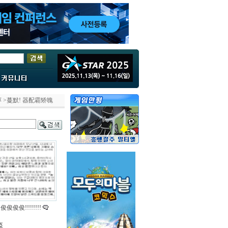
萍
>蔓默! 器配霸矫魄
俊俊!!!!!!!!
盔