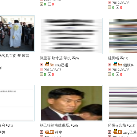
2012-03-03
0
0
0
0
妨客具百促 黎 胶其
傈里吝 炔寸茄 荤扒
硅脚幅
(9)
(12)
zerg己遏
颌颌⒕
判
2012-03-03
2012-03-03
0
0
0
0
农府
龋己狼第甫蝶甫磊.
叼揪vs合茄
(1)
(6)
(13)
厚磐
萍牟
zerg己遏