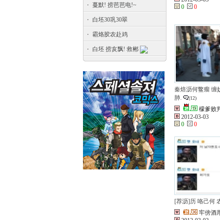
蔓默! 捞芭芭电!~
0
0
白坯30巩30翠
霸烙胶农赴鸡
白坯 捞亥飘! 救郴
秦焙沥何鳖瘤 缠
肺.
(12)
檬爹败
2012-03-03
0
0
[荐沥]历 咯己何 
牢傍酒