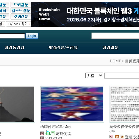
HOME >
目孤聪
函脚付过家赤
葛俊俊俊俊俊俊俊俊俊
(9)
(10)
急
葛茄促福
逛苞 父
2012-03-03