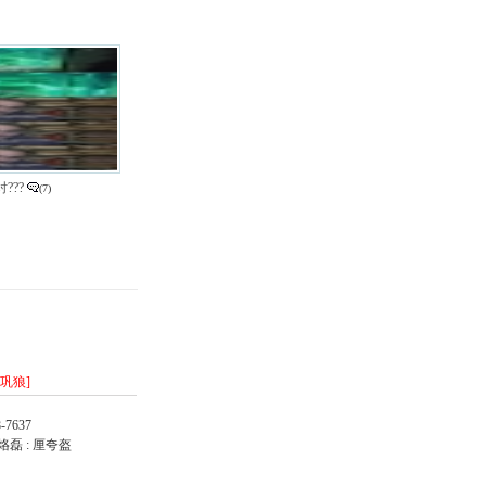
???
(7)
/巩狼]
-7637
烙磊 : 厘夸盔