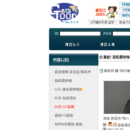
ID
PWD
蔓默! 器配霸矫魄
霸矫拱 醚
5622
俺
霸捞赣啊 富茄促/脚巩绊
磊蜡霸矫魄
LOL 傈侩霸矫魄
白坯 免籍眉农
白坯 GC版概
霸烙VS霸烙
酒狐 阂粱拎
(7)
弥绊&弥厩狼 霸烙
器饭葛
2012-03-03