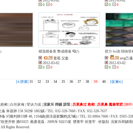
2012-03-02
2012-03-02
0
0
0
0
模茄模备客 弊成模备
捞力 bo浇 绢纳登衬
4)
(7)
逛苞 父盔
zerg己遏
2012-03-02
2012-03-02
0
0
0
0
39
[
捞傈]
31
32
33
34
35
36
37
38
40
[促澜
]
⒏
⒑
包救郴
|
白坯家俺
|
荤诀力绒
|
没家斥 焊龋 沥氓
|
历累鼻过 救郴
|
历累鼻 魔秦荤肥
[脚绊
 158 502悼 1802龋 / TEL: 032-328-7660 / FAX: 032-328-7637
瘤判肺33辨 48, 1104龋(措涪器胶飘鸥况7瞒) / TEL: 02-6964-7660 / FAX: 0505-328
牢玫堡开矫 酒01025 殿废老磊 : 2009斥 9岿15老 惯青牢·祈笼牢 : 价版刮 没家斥焊龋氓
l Rights Reserved.