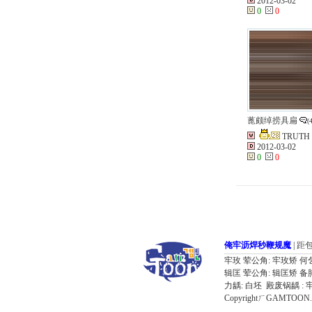
2012-03-02
0
0
蓖颇绰捞具扁
(
TRUTH
2012-03-02
0
0
俺牢沥焊秒鞭规魔
|
距
牢玫 荤公角: 牢玫矫 何乞备 奔器肺
辑匡 荤公角: 辑匡矫 备肺备 叼
力龋: 白坯 殿废锅龋 : 
CopyrightㄏGAMTOON. Al