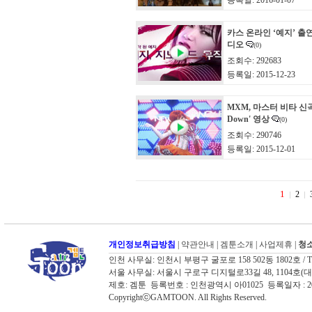
등록일: 2016-01-07
카스 온라인 ‘예지’ 출
디오
(0)
조회수: 292683
등록일: 2015-12-23
MXM, 마스터 비타 신곡 
Down' 영상
(0)
조회수: 290746
등록일: 2015-12-01
1
2
개인정보취급방침
|
약관안내
|
겜툰소개
|
사업제휴
|
청소
인천 사무실: 인천시 부평구 굴포로 158 502동 1802호 / TEL: 03
서울 사무실: 서울시 구로구 디지털로33길 48, 1104호(대륭포스트타워
제호: 겜툰 등록번호 : 인천광역시 아01025 등록일자 :
CopyrightⓒGAMTOON. All Rights Reserved.