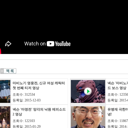
마비노기 영웅전, 신규 여성 캐릭터
넥슨 '마비노
첫 번째 티저 영상
드 보스 영상
조회수: 312534
조회수: 12350
등록일: 2015-12-03
등록일: 2015-0
넥슨 '마영전' 망각의 낙원 에피소드
유병재 극한마
2 영상
녕!
조회수: 122103
조회수: 11867
등록일: 2015-01-29
등록일: 2014-1