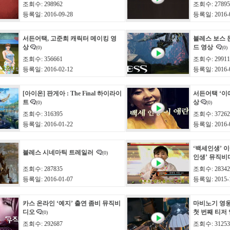
조회수: 298962
조회수: 27895
등록일: 2016-09-28
등록일: 2016-0
서든어택, 고준희 캐릭터 메이킹 영
블레스 보스 
상
드 영상
(0)
(0)
조회수: 356661
조회수: 29911
등록일: 2016-02-12
등록일: 2016-0
[아이온] 판게아 : The Final 하이라이
서든어택 ‘이
트
상
(0)
(0)
조회수: 316395
조회수: 37262
등록일: 2016-01-22
등록일: 2016-0
‘백세인생’ 
블레스 시네마틱 트레일러
(0)
인생’ 뮤직
조회수: 287835
조회수: 28342
등록일: 2016-01-07
등록일: 2015-1
카스 온라인 ‘예지’ 출연 좀비 뮤직비
마비노기 영웅
디오
첫 번째 티저
(0)
조회수: 292687
조회수: 31253