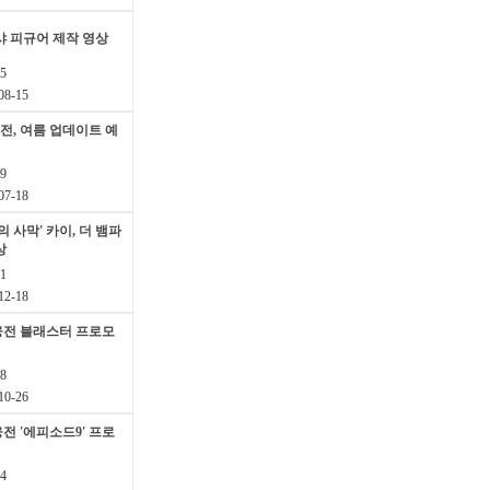
샤 피규어 제작 영상
5
8-15
, 여름 업데이트 예
9
7-18
의 사막' 카이, 더 뱀파
상
1
2-18
웅전 블래스터 프로모
8
0-26
전 '에피소드9' 프로
4