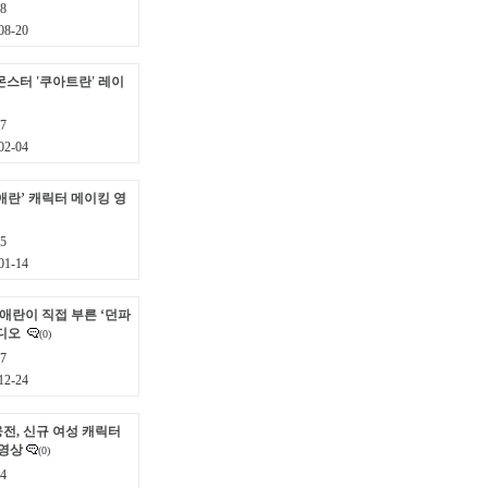
8
8-20
몬스터 '쿠아트란' 레이
7
2-04
애란’ 캐릭터 메이킹 영
5
1-14
이애란이 직접 부른 ‘던파
비디오
(0)
7
2-24
전, 신규 여성 캐릭터
 영상
(0)
4