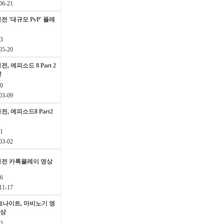
6-21
 '대규모 PvP' 플레
3
5-20
 에피소드 8 Part 2
상
0
3-09
, 에피소드8 Part2
1
3-02
웅전 카록플레이 영상
6
1-17
다크나이트, 마비노기 영
영상
2