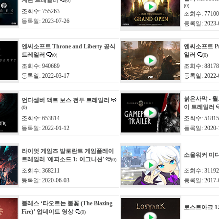
계관 트레일러
(0)
(0)
조회수: 755263
조회수: 77100
등록일: 2023-07-26
등록일: 2023-0
엔씨소프트 Throne and Liberty 공식
엔씨소프트 Pr
트레일러
일러
(0)
(0)
조회수: 940689
조회수: 88178
등록일: 2022-03-17
등록일: 2022-0
붉은사막 - 
언디셈버 액트 보스 전투 트레일러
이 트레일러
(0)
조회수: 653814
조회수: 51815
등록일: 2022-01-12
등록일: 2020-1
라이엇 게임즈 발로란트 게임플레이
소울워커 미
트레일러 '에피소드 1: 이그니션'
(0)
조회수: 368211
조회수: 31192
등록일: 2020-06-03
등록일: 2017-0
블레스 ‘타오르는 불꽃 (The Blazing
로스트아크 1
Fire)’ 업데이트 영상
(0)