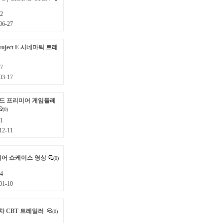
2
6-27
oject E 시네마틱 트레
7
3-17
월드 프리미어 게임플레
(0)
1
2-11
디어 쇼케이스 영상
(0)
4
1-10
차 CBT 트레일러
(0)