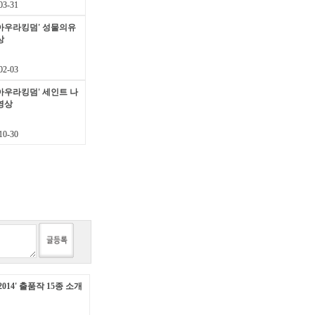
3-31
아우라킹덤' 성물의유
상
2-03
아우라킹덤' 세인트 나
영상
0-30
014' 출품작 15종 소개