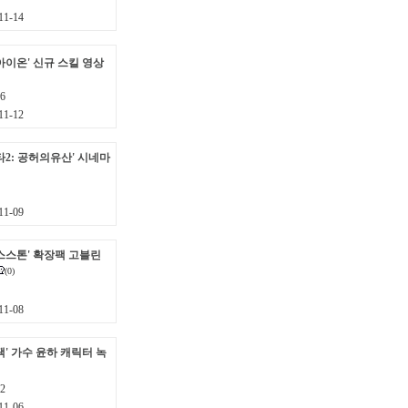
1-14
아이온' 신규 스킬 영상
6
1-12
타2: 공허의유산' 시네마
1-09
스스톤' 확장팩 고블린
(0)
1-08
' 가수 윤하 캐릭터 녹
2
1-06