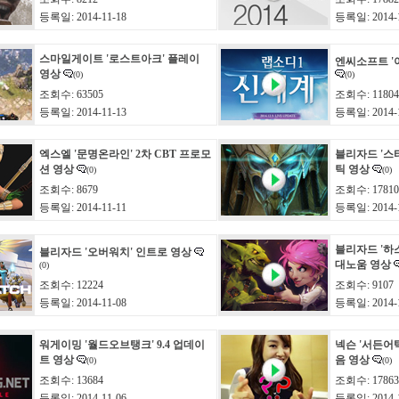
등록일: 2014-11-18
등록일: 2014-1
스마일게이트 '로스트아크' 플레이
엔씨소프트 '
영상
(0)
(0)
조회수: 63505
조회수: 11804
등록일: 2014-11-13
등록일: 2014-1
엑스엘 '문명온라인' 2차 CBT 프로모
블리자드 '스
션 영상
틱 영상
(0)
(0)
조회수: 8679
조회수: 17810
등록일: 2014-11-11
등록일: 2014-1
블리자드 '하
블리자드 '오버워치' 인트로 영상
대노움 영상
(0)
조회수: 12224
조회수: 9107
등록일: 2014-11-08
등록일: 2014-1
워게이밍 '월드오브탱크' 9.4 업데이
넥슨 '서든어택
트 영상
음 영상
(0)
(0)
조회수: 13684
조회수: 17863
등록일: 2014-11-06
등록일: 2014-1