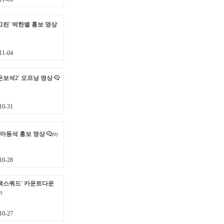
그린' 박한별 홍보 영상
1-04
은보석2' 오프닝 영상
0-31
 마동석 홍보 영상
(0)
0-28
랙스쿼드' 카운트다운
0)
0-27