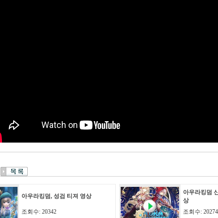
아우라킹덤 신
아우라킹덤, 성검 티져 영상
상
조회수: 20342
조회수: 20274