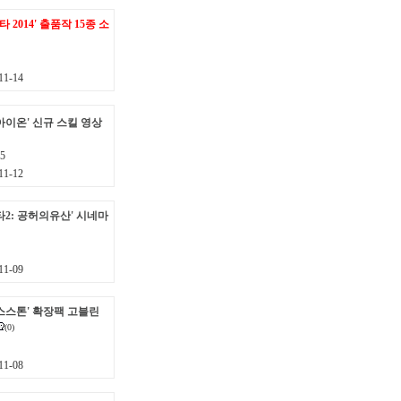
 2014' 출품작 15종 소
1-14
아이온' 신규 스킬 영상
5
1-12
타2: 공허의유산' 시네마
1-09
스스톤' 확장팩 고블린
(0)
1-08