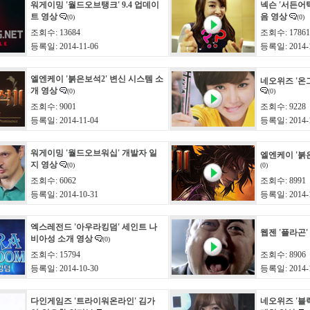
워게이밍 '월드오브탱크' 9.4 업데이
넥슨 '서든어택
트 영상
음 영상
(0)
(0)
조회수: 13684
조회수: 17861
등록일: 2014-11-06
등록일: 2014-1
엘엔케이 '붉은보석2' 변신 시스템 소
네오위즈 '온
개 영상
(0)
(0)
조회수: 9001
조회수: 9228
등록일: 2014-11-04
등록일: 2014-1
워게이밍 '월드오브워십' 개발자 일
엘엔케이 '붉
지 영상
(0)
(0)
조회수: 6062
조회수: 8991
등록일: 2014-10-31
등록일: 2014-1
엑스레전드 '아우라킹덤' 세인트 나
웹젠 '플라곤'
비아성 소개 영상
(0)
조회수: 15794
조회수: 8906
등록일: 2014-10-30
등록일: 2014-1
다인게임즈 '트라이워온라인' 김가
네오위즈 '블