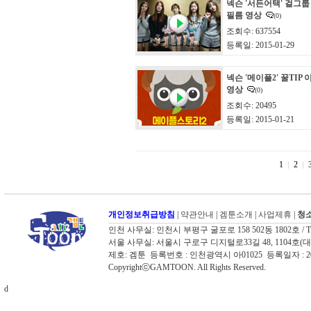
넥슨 '서든어택' 걸그룹
필름 영상
(0)
조회수: 637554
등록일: 2015-01-29
넥슨 '메이플2' 꿀TIP
영상
(0)
조회수: 20495
등록일: 2015-01-21
1
2
개인정보취급방침
|
약관안내
|
겜툰소개
|
사업제휴
|
청소
인천 사무실: 인천시 부평구 굴포로 158 502동 1802호 / TEL: 03
서울 사무실: 서울시 구로구 디지털로33길 48, 1104호(대륭포스트타워
제호: 겜툰 등록번호 : 인천광역시 아01025 등록일자 :
CopyrightⓒGAMTOON. All Rights Reserved.
d