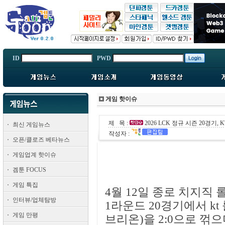
ID
PWD
게임 핫이슈
제 목 :
2026 LCK 정규 시즌 20경기, K
최신 게임뉴스
작성자 :
오픈/클로즈 베타뉴스
게임업계 핫이슈
겜툰 FOCUS
게임 특집
4월 12일 종로 치지직 
인터뷰/업체탐방
1라운드 20경기에서 kt
게임 만평
브리온)을 2:0으로 꺾으