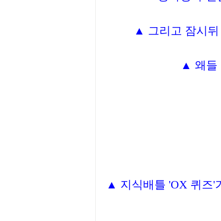
▲ 그리고 잠시뒤
▲ 왜들
▲ 지식배틀 'OX 퀴즈