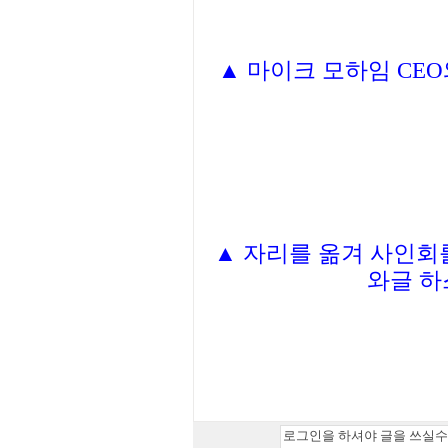
▲ 마이크 모하임 CEO
▲ 자리를 옮겨 사인회를
와글 하