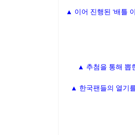
▲ 이어 진행된 '배틀 
▲ 추첨을 통해 
▲ 한국팬들의 열기를