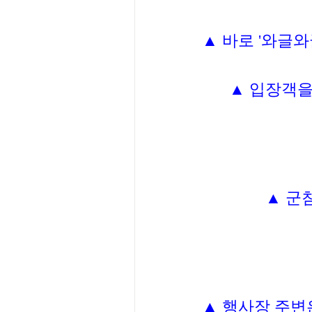
▲ 바로 '와글
▲ 입장객을
▲ 군
▲ 행사장 주변