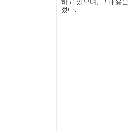
하고 있으며, 그 내용을
혔다.