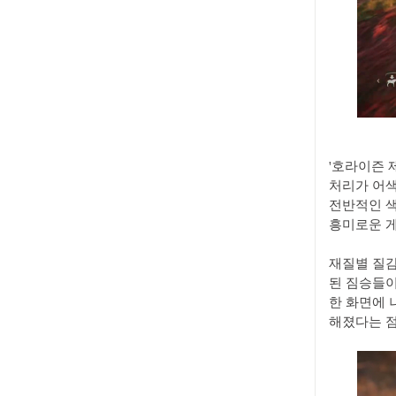
'호라이즌 
처리가 어색
전반적인 색
흥미로운 게
재질별 질감
된 짐승들이
한 화면에 
해졌다는 점