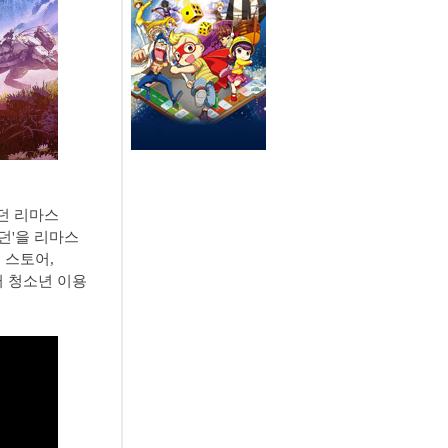
던 리마스
 던'을 리마스
 스토어,
터 청소년 이용