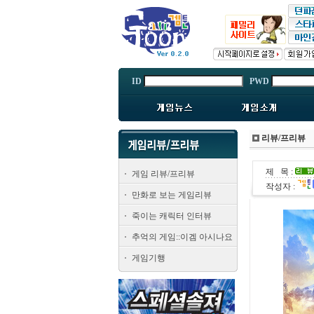
ID
PWD
리뷰/프리뷰
제 목 :
게임 리뷰/프리뷰
작성자 :
만화로 보는 게임리뷰
죽이는 캐릭터 인터뷰
추억의 게임::이겜 아시나요
게임기행