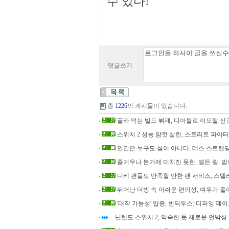
수 있다!
덧글쓰기
총
1226
의 게시물이 있습니다.
골라 먹는 빌드 뷔페, 디아블로 이모탈 신규
스위치 2 성능 맘껏 살린, 스트리트 파이터
인간은 누구도 섬이 아니다, 데스 스트랜딩
즐거우나 본가에 미치진 못한, 엘든 링: 
니케 팬들도 만족할 만한 팬 서비스, 스텔
뛰어난 더빙 속 아쉬운 편의성, 여우가 돌
'대작 가능성' 입증, 빈딕투스: 디파잉 페
닌텐도 스위치 2, 익숙한 듯 새로운 언박싱