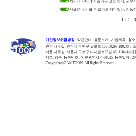
차기작 기다리며 즐기는 고전 명작, 귀무자
세월은 무시할 수 없어도 재미있는, 기동전
1
2
3
개인정보취급방침
|
약관안내
|
겜툰소개
|
사업제휴
|
청소
인천 사무실: 인천시 부평구 굴포로 158 502동 1802호 / TEL: 032
서울 사무실: 서울시 구로구 디지털로33길 48, 1104호(대륭포스트타워7
제호: 겜툰 등록번호 : 인천광역시 아01025 등록일자 : 
CopyrightⓒGAMTOON. All Rights Reserved.