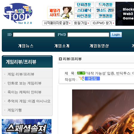
ID
PWD
리뷰/프리뷰
제 목 :
'대작 가능성' 입증, 빈딕투스:
게임 리뷰/프리뷰
작성자 :
만화로 보는 게임리뷰
죽이는 캐릭터 인터뷰
추억의 게임::이겜 아시나요
게임기행