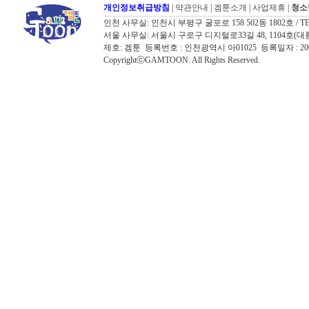
개인정보취급방침
|
약관안내
|
겜툰소개
|
사업제휴
|
청소
인천 사무실: 인천시 부평구 굴포로 158 502동 1802호 / TEL: 032
서울 사무실: 서울시 구로구 디지털로33길 48, 1104호(대륭포스트타워7
제호: 겜툰 등록번호 : 인천광역시 아01025 등록일자 : 
CopyrightⓒGAMTOON. All Rights Reserved.