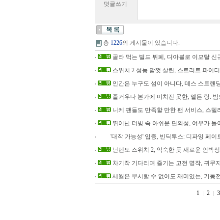
덧글쓰기
총
1226
의 게시물이 있습니다.
골라 먹는 빌드 뷔페, 디아블로 이모탈 신규
스위치 2 성능 맘껏 살린, 스트리트 파이터
인간은 누구도 섬이 아니다, 데스 스트랜딩
즐거우나 본가에 미치진 못한, 엘든 링: 
니케 팬들도 만족할 만한 팬 서비스, 스텔
뛰어난 더빙 속 아쉬운 편의성, 여우가 돌
'대작 가능성' 입증, 빈딕투스: 디파잉 페이
닌텐도 스위치 2, 익숙한 듯 새로운 언박싱
차기작 기다리며 즐기는 고전 명작, 귀무자
세월은 무시할 수 없어도 재미있는, 기동전
1
2
3