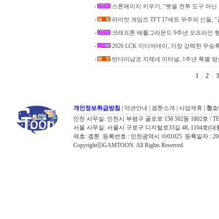
스톤에이지 키우기, “펫을 전투 도구 아닌
라이엇 게임즈 TFT 17세트 우주의 신들, 
크래프톤 배틀그라운드 9주년 오프라인 행사, 'S
2026 LCK 미디어데이, 가장 강력한 우승후보
반다이남코 지제네 이터널, 1주년 특별 방송 
1
2
3
개인정보취급방침
|
약관안내
|
겜툰소개
|
사업제휴
|
청소
인천 사무실: 인천시 부평구 굴포로 158 502동 1802호 / TEL: 032
서울 사무실: 서울시 구로구 디지털로33길 48, 1104호(대륭포스트타워7
제호: 겜툰 등록번호 : 인천광역시 아01025 등록일자 : 
CopyrightⓒGAMTOON. All Rights Reserved.