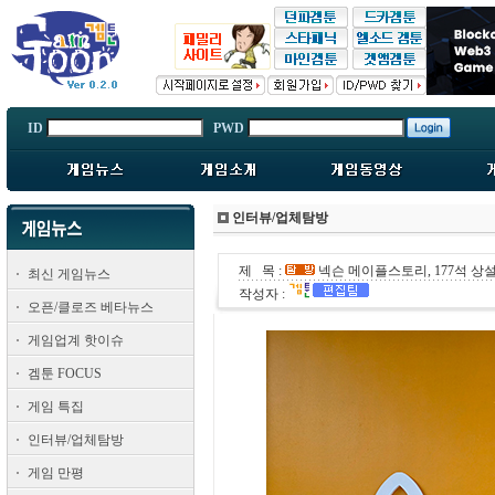
ID
PWD
인터뷰/업체탐방
제 목 :
넥슨 메이플스토리, 177석 상설
최신 게임뉴스
작성자 :
오픈/클로즈 베타뉴스
게임업계 핫이슈
겜툰 FOCUS
게임 특집
인터뷰/업체탐방
게임 만평