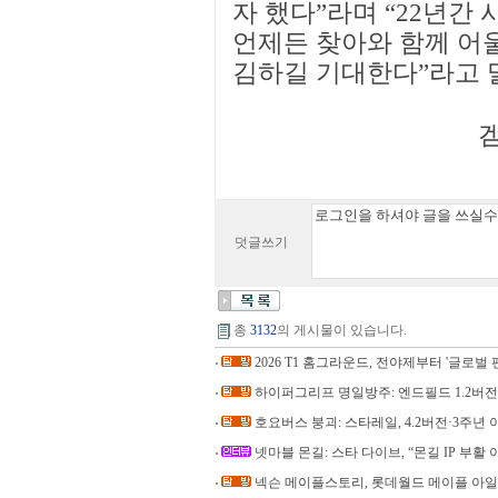
자 했다”라며 “22년간 
언제든 찾아와 함께 어울
김하길 기대한다”라고 
겜
덧글쓰기
총
3132
의 게시물이 있습니다.
2026 T1 홈그라운드, 전야제부터 '글로벌 
하이퍼그리프 명일방주: 엔드필드 1.2버전, 
호요버스 붕괴: 스타레일, 4.2버전·3주년 
넷마블 몬길: 스타 다이브, “몬길 IP 부활 
넥슨 메이플스토리, 롯데월드 메이플 아