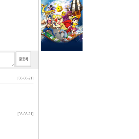
[08-08-21]
[08-08-21]