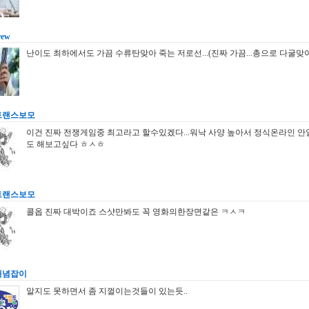
rew
난이도 최하에서도 가끔 수류탄맞아 죽는 저로선...(진짜 가끔...총으로 다굴맞아 
트랜스보모
이건 진짜 전쟁게임중 최고라고 할수있겠다...워낙 사양 높아서 정식온라인 안열
도 해보고싶다 ㅎㅅㅎ
트랜스보모
콜옵 진짜 대박이죠 스샷만봐도 꼭 영화의한장면같은 ㅋㅅㅋ
개념잡이
알지도 못하면서 좀 지껄이는것들이 있는듯..