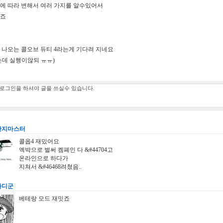
에 따라 변해서 여러 가지를 알수있어서
엇죠
 나오는 콜오브 듀티 4라는게 기다려 지네요
는데 실행이않되 ㅠㅠ)
간지마스터
콜옵4 재밌어요
엑박으로 벌써 켐폐인 다 &#44704고
온라인으로 하다가
지쳐서 &#46468려쳤음..
카디군
베테랑 모드 재밋죠