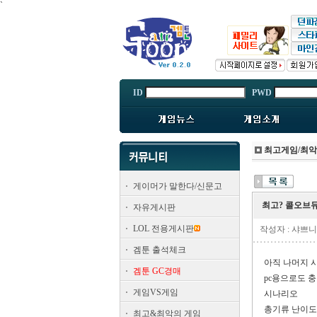
`
ID
PWD
최고게임/최
게이머가 말한다/신문고
최고? 콜오브
자유게시판
LOL 전용게시판
작성자 : 샤쁘
겜툰 출석체크
아직 나머지 
겜툰 GC경매
pc용으로도 
게임VS게임
시나리오
총기류 난이도
최고&최악의 게임