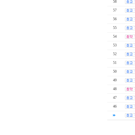
58
57
56
55
54
53
52
51
50
49
48
47
46