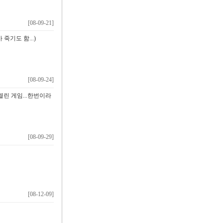
[08-09-21]
죽기도 함...)
[08-09-24]
린 게임...한번이라
[08-09-29]
[08-12-09]