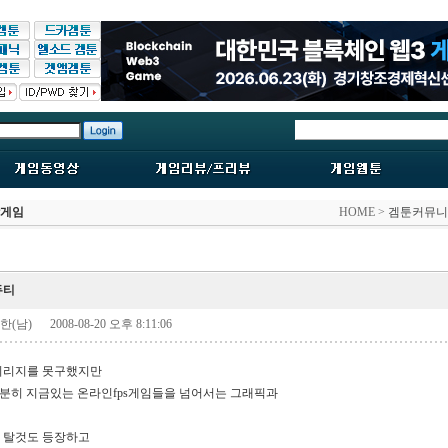
악게임
HOME >
겜툰커뮤니
듀티
니한(남)
2008-08-20 오후 8:11:06
시리지를 못구했지만
충분히 지금있는 온라인fps게임들을 넘어서는 그래픽과
 탈것도 등장하고