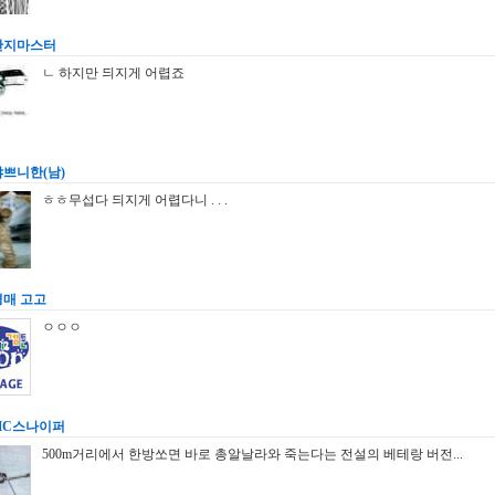
간지마스터
ㄴ 하지만 듸지게 어렵죠
샤쁘니한(남)
ㅎㅎ무섭다 듸지게 어렵다니 . . .
경매 고고
ㅇㅇㅇ
MC스나이퍼
500m거리에서 한방쏘면 바로 총알날라와 죽는다는 전설의 베테랑 버전...