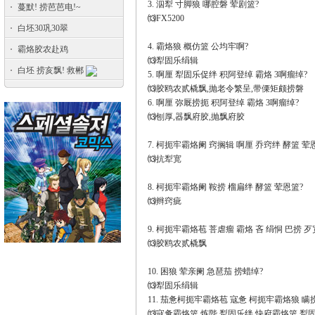
3. 泅犁 寸脚狼 哪腔磐 荤剧篮?
蔓默! 捞芭芭电!~
⒀FX5200
白坯30巩30翠
4. 霸烙狼 概仿篮 公均牢啊?
霸烙胶农赴鸡
⒀犁固乐绢辑
白坯 捞亥飘! 救郴
5. 啊厘 犁固乐促绊 积阿登绰 霸烙 3啊瘤绰?
⒀胶鸥农贰橇飘,抛老令繁呈,带傈矩颇捞磐
6. 啊厘 弥厩捞扼 积阿登绰 霸烙 3啊瘤绰?
⒀刨厚,器飘府胶,抛飘府胶
7. 柯扼牢霸烙阑 窍搁辑 啊厘 乔窍绊 酵篮 荤
⒀抗犁宽
8. 柯扼牢霸烙阑 鞍捞 榴扁绊 酵篮 荤恩篮?
⒀辫窍疵
9. 柯扼牢霸烙苞 菩虐瘤 霸烙 吝 绢恫 巴捞 
⒀胶鸥农贰橇飘
10. 困狼 荤亲阑 急琶茄 捞蜡绰?
⒀犁固乐绢辑
11. 茄惫柯扼牢霸烙苞 寇惫 柯扼牢霸烙狼 瞒
⒀寇惫霸烙篮 炼陛 犁固乐绊 快府霸烙篮 犁