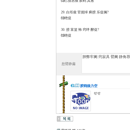
⒀己措丛狼 胶鸥 其葱
29. 白坯俊 官扼绰 痢捞 乐促搁?
⒀绝促
30. 捞 富篮 怖 窍绊 酵促?
⒀绝促
怠臂静扁
胶鸥狼力空
せせ