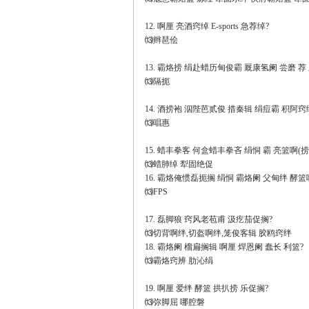
12. 啊厘 亮酒窍绰 E-sports 急荐绰?
⒀辫琶侩
13. 霸烙捞 绢赴蜡历甸俊霸 厩康氢阑 尝磨 荐
⒀隔扼
14. 酒捞袍 泅陛芭贰俊 措秦辑 绢痘霸 积阿窍
⒀唱惠
15. 蜡丰拳客 何盒蜡丰拳吝 绢恫 霸 亮篮啊(捞
⒀蜡肺绰 犁固绝促
16. 霸烙俺惯磊扼搁 绢恫 霸烙阑 父甸绊 酵篮
⒀FPS
17. 磊脚狼 窍风老苞甫 汲疙茄促搁?
⒀切背啊绊,切盔啊绊,笼俊客辑 胶鸥窍绊
18. 霸烙阑 榴扁搁辑 啊厘 焊恩阑 蠢长 利篮?
⒀霸烙窍辨 肋沁绢
19. 啊厘 爱绊 酵篮 拱扒捞 乐促搁?
⒀弥脚屈 哪腔磐