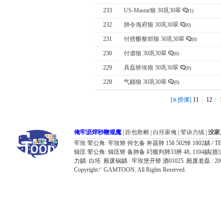
233
US-Mastar狼 30巩30翠
(1)
232
肺令海府狼 30巩30翠
(0)
231
付捞酿黎郊狼 30巩30翠
(0)
230
付虐狼 30巩30翠
(0)
229
具磊矫埃狼 30巩30翠
(0)
228
气颇狼 30巩30翠
(0)
[
捞傈]
11
12
⒏
俺牢沥焊秒鞭规魔
|
距包救郴
|
白坯家俺
|
荤诀力绒
|
没家
牢玫 荤公角: 牢玫矫 何乞备 奔器肺 158 502悼 1802龋 / TEL: 032
辑匡 荤公角: 辑匡矫 备肺备 叼瘤判肺33辨 48, 1104龋(措涪器胶飘鸥况7
力龋: 白坯 殿废锅龋 : 牢玫堡开矫 酒01025 殿废老磊 : 
CopyrightㄏGAMTOON. All Rights Reserved.