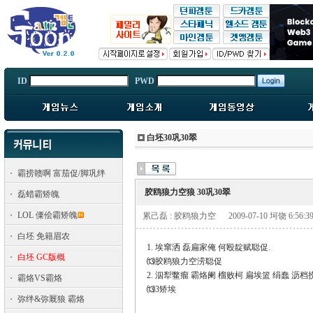
ID
PWD
白坯30巩30翠
霸捞赣啊 富茄促/脚巩绊
胶鸥狼力空狼 30巩30翠
磊蜡霸矫魄
LOL 傈侩霸矫魄
累己磊 : 胶鸥狼力空
2009-07-10 坷饶 6:56:3
白坯 免籍眉农
1. 埃窜洒 磊扁家俺 何殴靛赋聪促.
白坯 GC版概
⒀胶鸥狼力空涝聪促
2. 泅犁鳖瘤 霸烙阑 榴败柯 扁埃篮 绢蠢 沥
霸烙VS霸烙
⒀3矫埃
弥绊&弥厩狼 霸烙