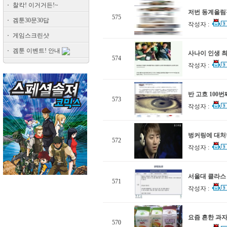
찰칵! 이거거든!~
저번 동계올림
575
겜툰30문30답
작성자 :
게임스크린샷
겜툰 이벤트! 안내
사나이 인생 
574
작성자 :
반 고흐 100번
573
작성자 :
벙커링에 대처
572
작성자 :
서울대 클라스
571
작성자 :
요즘 흔한 과자
570