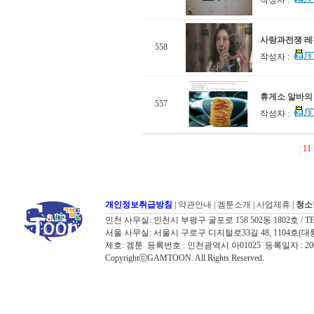
작성자 :
사랑과전쟁 레전
558
작성자 :
휴게소 알바의 
557
작성자 :
|
11
|
개인정보취급방침
|
약관안내
|
겜툰소개
|
사업제휴
|
청소
인천 사무실: 인천시 부평구 굴포로 158 502동 1802호 / TEL: 032
서울 사무실: 서울시 구로구 디지털로33길 48, 1104호(대륭포스트타워7
제호: 겜툰 등록번호 : 인천광역시 아01025 등록일자 : 
CopyrightⓒGAMTOON. All Rights Reserved.