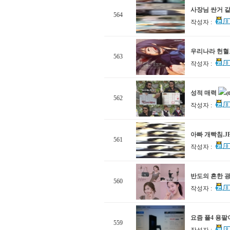
사장님 싼거 
564
작성자 :
우리나라 헌혈포
563
작성자 :
성적 매력
(
562
작성자 :
아빠 개빡침.J
561
작성자 :
반도의 흔한 광고
560
작성자 :
요즘 플4 용팔이
559