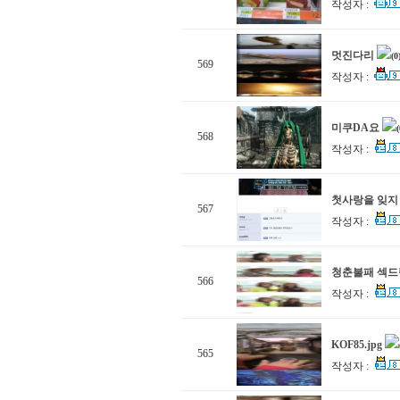
작성자 :
멋진다리
(0
569
작성자 :
미쿠DA요
(
568
작성자 :
첫사랑을 잊지
567
작성자 :
청춘불패 섹드립
566
작성자 :
KOF85.jpg
565
작성자 :