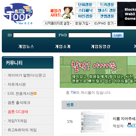
ID
PWD
게이머가 말한다/신문고
자유게시판
총
756
의 게시물이 있습니다.
LOL 전용게시판
겜툰 출석체크
번호
겜툰 GC경매
이름 지어주세요
게임VS게임
576
작성자 :
최고&최악의 게임