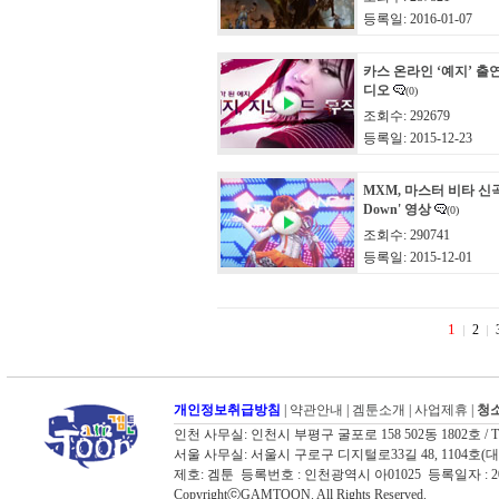
등록일: 2016-01-07
카스 온라인 ‘예지’ 출
디오
(0)
조회수: 292679
등록일: 2015-12-23
MXM, 마스터 비타 신곡 
Down' 영상
(0)
조회수: 290741
등록일: 2015-12-01
1
2
개인정보취급방침
|
약관안내
|
겜툰소개
|
사업제휴
|
청소
인천 사무실: 인천시 부평구 굴포로 158 502동 1802호 / TEL: 03
서울 사무실: 서울시 구로구 디지털로33길 48, 1104호(대륭포스트타워
제호: 겜툰 등록번호 : 인천광역시 아01025 등록일자 :
CopyrightⓒGAMTOON. All Rights Reserved.