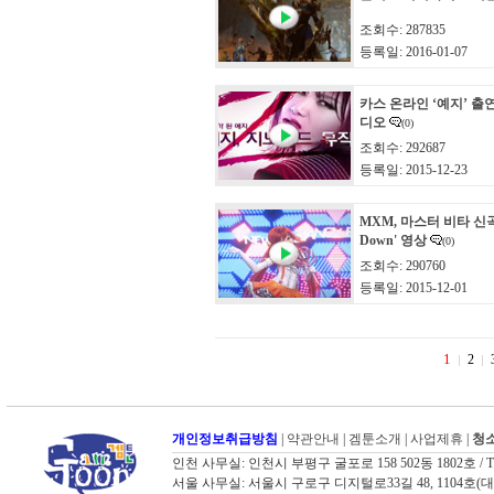
조회수: 287835
등록일: 2016-01-07
카스 온라인 ‘예지’ 출
디오
(0)
조회수: 292687
등록일: 2015-12-23
MXM, 마스터 비타 신곡 
Down' 영상
(0)
조회수: 290760
등록일: 2015-12-01
1
2
개인정보취급방침
|
약관안내
|
겜툰소개
|
사업제휴
|
청소
인천 사무실: 인천시 부평구 굴포로 158 502동 1802호 / TEL: 03
서울 사무실: 서울시 구로구 디지털로33길 48, 1104호(대륭포스트타워