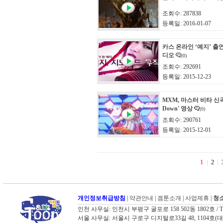
조회수: 287838
등록일: 2016-01-07
카스 온라인 ‘예지’ 출
디오
(0)
조회수: 292691
등록일: 2015-12-23
MXM, 마스터 비타 신곡 
Down' 영상
(0)
조회수: 290761
등록일: 2015-12-01
1
2
개인정보취급방침
|
약관안내
|
겜툰소개
|
사업제휴
|
청소
인천 사무실: 인천시 부평구 굴포로 158 502동 1802호 / TEL: 03
서울 사무실: 서울시 구로구 디지털로33길 48, 1104호(대륭포스트타워