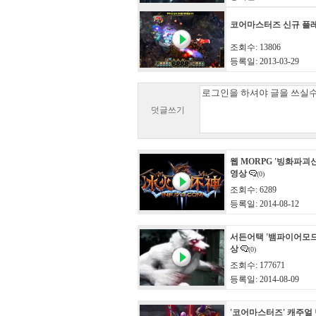
코어마스터즈 신규 플
조회수: 13806
등록일: 2013-03-29
덧글쓰기
웹 MORPG '빙화파괴
영상
(0)
조회수: 6289
등록일: 2014-08-12
서든어택 '뱀파이어모드
상
(0)
조회수: 177671
등록일: 2014-08-09
'코어마스터즈' 캐주얼