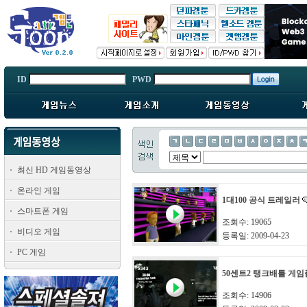
ID
PWD
최신 HD 게임동영상
온라인 게임
1대100 공식 트레일러
스마트폰 게임
조회수: 19065
비디오 게임
등록일: 2009-04-23
PC 게임
50센트2 탱크배틀 게
조회수: 14906