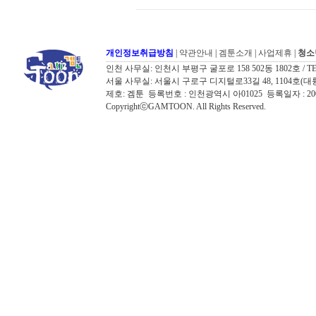
개인정보취급방침
|
약관안내
|
겜툰소개
|
사업제휴
|
청소
인천 사무실: 인천시 부평구 굴포로 158 502동 1802호 / TEL: 032
서울 사무실: 서울시 구로구 디지털로33길 48, 1104호(대륭포스트타워7
제호: 겜툰 등록번호 : 인천광역시 아01025 등록일자 : 
CopyrightⓒGAMTOON. All Rights Reserved.