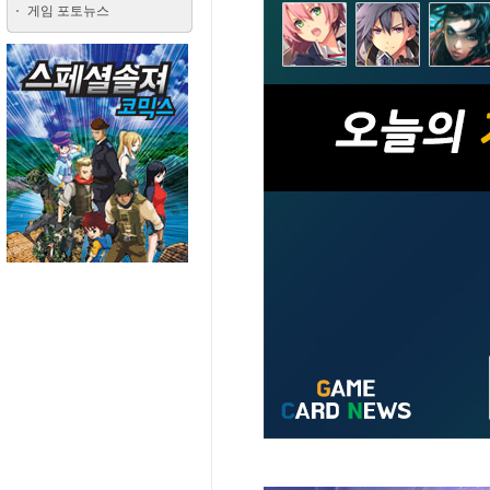
게임 포토뉴스