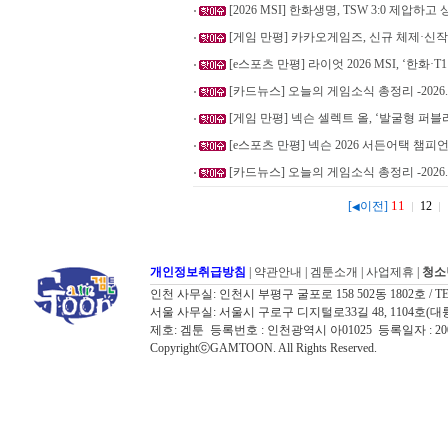
[2026 MSI] 한화생명, TSW 3:0 제압하고
[게임 만평] 카카오게임즈, 신규 체제·신작
[e스포츠 만평] 라이엇 2026 MSI, ‘한화·T
[카드뉴스] 오늘의 게임소식 총정리 -2026.7
[게임 만평] 넥슨 셀렉트 올, ‘발굴형 퍼블
[e스포츠 만평] 넥슨 2026 서든어택 챔피언십 
[카드뉴스] 오늘의 게임소식 총정리 -2026.7
11
[
이전]
12
◀
개인정보취급방침
|
약관안내
|
겜툰소개
|
사업제휴
|
청소
인천 사무실: 인천시 부평구 굴포로 158 502동 1802호 / TEL: 032
서울 사무실: 서울시 구로구 디지털로33길 48, 1104호(대륭포스트타워7
제호: 겜툰 등록번호 : 인천광역시 아01025 등록일자 : 
CopyrightⓒGAMTOON. All Rights Reserved.