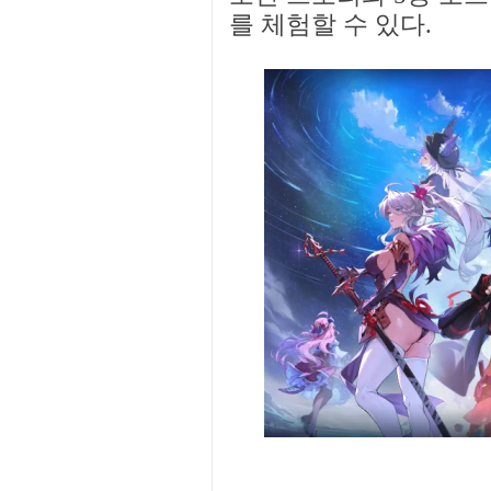
를 체험할 수 있다.