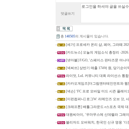
덧글쓰기
총
140505
의 게시물이 있습니다.
[세가] 프로세카 온리 샵, 페어, 그라떼 20
[카드뉴스] 오늘의 게임소식 총정리 -2026.8
[넷마블] F/GO, '스페이스 판타즈문 어
[넥써쓰] 상반기 매출 174억 원, 당기순이익
라이엇, LoL 커뮤니티 대회 라이선스 통합
[카카오게임즈]더그림엔터테인먼트와 웹툰 I
[넥슨] ‘FC 프로 모바일 미드 시즌 플레이
[이펀컴퍼니] 로그W: 리메인즈 오브 갓,
[크래프톤] 배틀그라운드 e스포츠 국제 대회 
대원씨아이, ‘우마무스메 신데렐라 그레이
블리자드 오버워치, 한국인 신규 영웅 ‘디