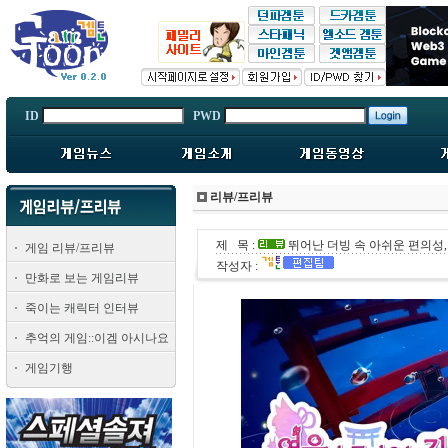
ID
PWD
리뷰/프리뷰
제 목 :
뛰어난 더빙 속 아쉬운 편의성,
게임 리뷰/프리뷰
작성자 :
만화로 보는 게임리뷰
죽이는 캐릭터 인터뷰
추억의 게임::이겜 아시나요
게임기행