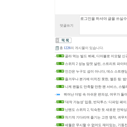
덧글쓰기
총
1226
의 게시물이 있습니다.
골라 먹는 빌드 뷔페, 디아블로 이모탈 신규
스위치 2 성능 맘껏 살린, 스트리트 파이터
인간은 누구도 섬이 아니다, 데스 스트랜딩
즐거우나 본가에 미치진 못한, 엘든 링: 
니케 팬들도 만족할 만한 팬 서비스, 스텔
뛰어난 더빙 속 아쉬운 편의성, 여우가 돌
'대작 가능성' 입증, 빈딕투스: 디파잉 페
닌텐도 스위치 2, 익숙한 듯 새로운 언박싱
차기작 기다리며 즐기는 고전 명작, 귀무자
세월은 무시할 수 없어도 재미있는, 기동전