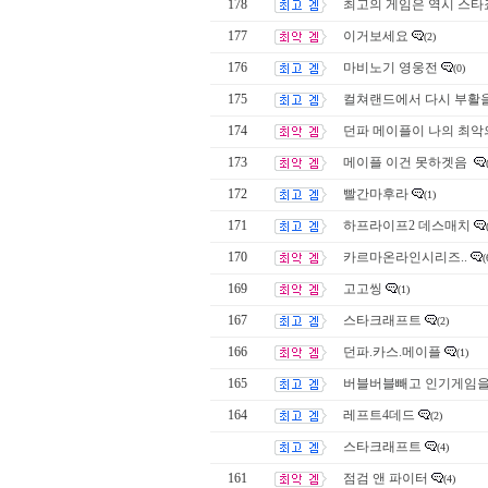
178
최고의 게임은 역시 스타
177
이거보세요
(2)
176
마비노기 영웅전
(0)
175
컬쳐랜드에서 다시 부활을
174
던파 메이플이 나의 최악
173
메이플 이건 못하겟음
172
빨간마후라
(1)
171
하프라이프2 데스매치
170
카르마온라인시리즈..
(
169
고고씽
(1)
167
스타크래프트
(2)
166
던파.카스.메이플
(1)
165
버블버블빼고 인기게임을 
164
레프트4데드
(2)
스타크래프트
(4)
161
점검 앤 파이터
(4)