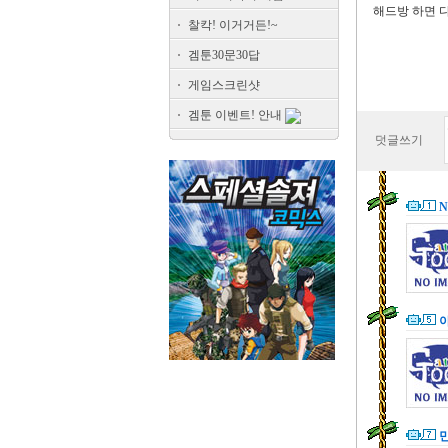
해드방 하면 
찰칵! 이거거든!~
겜툰30문30답
게임스크린샷
겜툰 이벤트! 안내
덧글쓰기
N