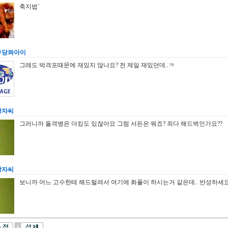
축지법`
우당콰아이
그래도 박격포때문에 재밌지 않나요? 전 제일 재밌던데..ㅋ
낭자씨
그러니까 돌격병은 더킹도 있잖아요 그럼 서든은 뭐죠? 죄다 해드벅인가요??
낭자씨
보니까 어느 고수한테 해드털려서 여기에 화풀이 하시는거 같은데.. 반성하세