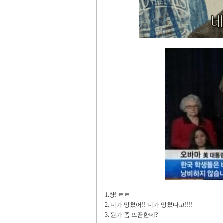
1.썅! ㅌㅌ
2. 니가 망쳤어!! 니가 망쳤다고!!!!
3. 뭔가 좀 뜨끔한데?