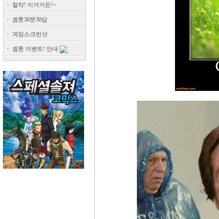
찰칵! 이거거든!~
겜툰30문30답
게임스크린샷
겜툰 이벤트! 안내