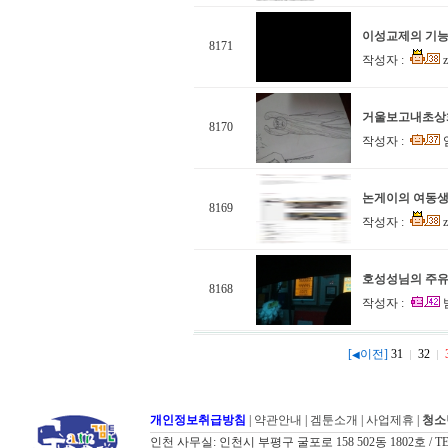
이성교제의 기능
8171
작성자 :
z
거울보고내초상
8170
작성자 :
논게이의 여동생
8169
작성자 :
z
호성성님의 주
8168
작성자 :
[
이전]
31
32
◀
개인정보취급방침
|
약관안내
|
겜툰소개
|
사업제휴
|
청소
인천 사무실: 인천시 부평구 굴포로 158 502동 1802호 / TEL: 032