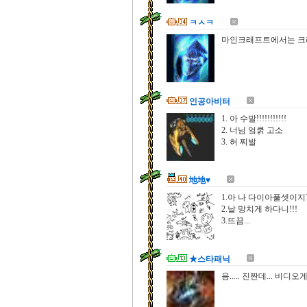
ㅋㅅㅋ
마인크래프트에서는 크
인공아비터
1. 아 수발!!!!!!!!!!!
2. 너님 엌쿩 고소
3. 허 찌발
地地♥
1.아 나 다이아풀셋이지
2.날 망치게 하다니!!!
3.뜨끔...
★스타패닉
음..... 진짠데... 비