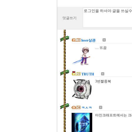
덧글쓰기
loser상관
.... 뜨끔
TRUTH
3번짤중복
ㅋㅅㅋ
마인크래프트에서는 크