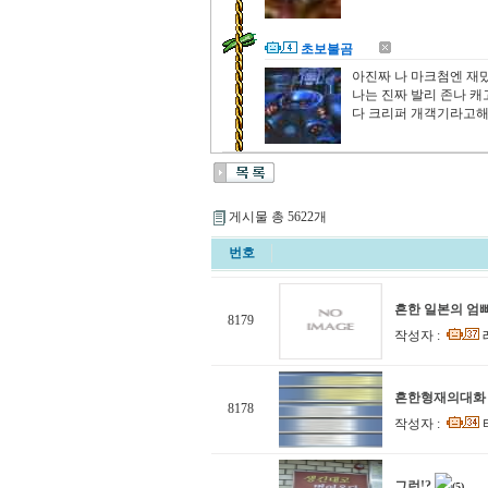
초보불곰
아진짜 나 마크첨엔 재
나는 진짜 발리 존나 캐
다 크리퍼 개객기라고
게시물 총 5622개
번호
흔한 일본의 엄
8179
작성자 :
흔한형재의대화
8178
작성자 :
그런!?
(5)