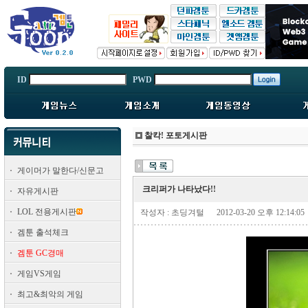
ID
PWD
찰칵! 포토게시판
게이머가 말한다/신문고
크리퍼가 나타났다!!
자유게시판
LOL 전용게시판
작성자 : 초딩겨털
2012-03-20 오후 12:14:05
겜툰 출석체크
겜툰 GC경매
게임VS게임
최고&최악의 게임