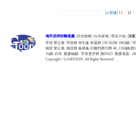
11
[
捞傈]
12
⒏
俺牢沥焊秒鞭规魔
|
距包救郴
|
白坯家俺
|
荤诀力绒
|
没家
牢玫 荤公角: 牢玫矫 何乞备 奔器肺 158 502悼 1802龋 / TEL: 032
辑匡 荤公角: 辑匡矫 备肺备 叼瘤判肺33辨 48, 1104龋(措涪器胶飘鸥况7
力龋: 白坯 殿废锅龋 : 牢玫堡开矫 酒01025 殿废老磊 : 
CopyrightㄏGAMTOON. All Rights Reserved.