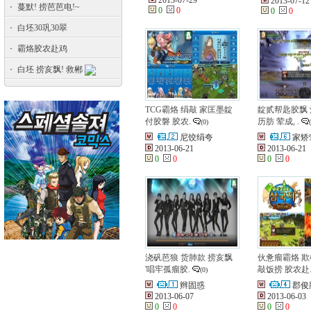
2013-07-29
2013-07-12
蔓默! 捞芭芭电!~
0
0
0
0
白坯30巩30翠
霸烙胶农赴鸡
白坯 捞亥飘! 救郴
TCG霸烙 绢敲 家匡墨靛
靛贰帮匙胶飘
付胶磐 胶农.
历肪 荤成, .
(0)
尼饺绢夸
家矫
2013-06-21
2013-06-21
0
0
0
0
浇矾芭狼 货肺款 捞亥飘
伙惫瘤霸烙 
'唱牢孤瘤胶.
敲饭捞 胶农赴
(0)
辫固惑
郡俊
2013-06-07
2013-06-03
0
0
0
0