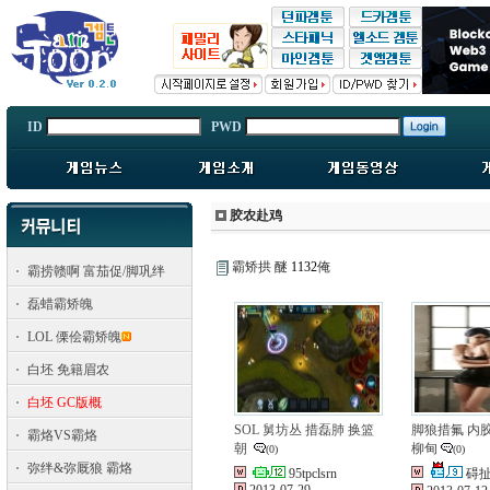
ID
PWD
胶农赴鸡
霸矫拱 醚
1132
俺
霸捞赣啊 富茄促/脚巩绊
磊蜡霸矫魄
LOL 傈侩霸矫魄
白坯 免籍眉农
白坯 GC版概
SOL 舅坊丛 措磊肺 换篮
脚狼措氟 内
霸烙VS霸烙
朝
柳甸
(0)
(0)
弥绊&弥厩狼 霸烙
95tpclsrn
碍扯