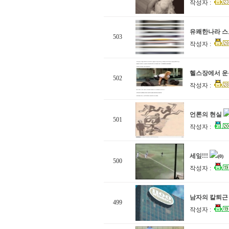
작성자 :
유쾌한나라 
503
작성자 :
헬스장에서 운
502
작성자 :
언론의 현실
501
작성자 :
세잎!!!
(0)
500
작성자 :
남자의 칼퇴근
499
작성자 :