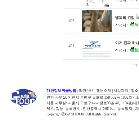
작성자 :
뱀독의 위엄
492
작성자 :
이거 진짜 하나
491
작성자 :
|
11
개인정보취급방침
|
약관안내
|
겜툰소개
|
사업제휴
|
청소
인천 사무실: 인천시 부평구 굴포로 158 502동 1802호 / TEL: 032
서울 사무실: 서울시 구로구 디지털로33길 48, 1104호(대륭포스트타워7
제호: 겜툰 등록번호 : 인천광역시 아01025 등록일자 : 
CopyrightⓒGAMTOON. All Rights Reserved.