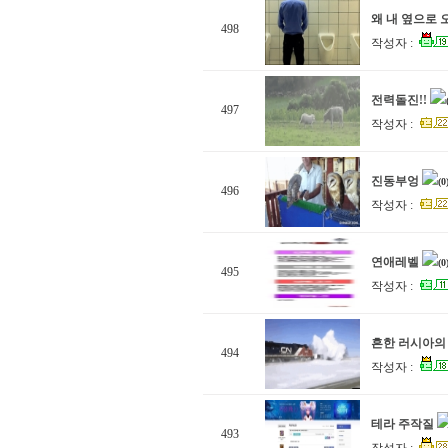
왜 내 옆으로
498
작성자 :
전력돌진!!
497
작성자 :
진동부엉
(0
496
작성자 :
연애레벨
(0
495
작성자 :
흔한 러시아의
494
작성자 :
테라 주작질
493