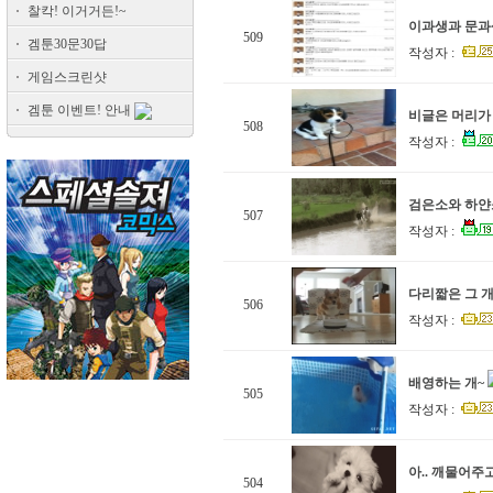
찰칵! 이거거든!~
이과생과 문과
509
겜툰30문30답
작성자 :
게임스크린샷
겜툰 이벤트! 안내
비글은 머리가
508
작성자 :
검은소와 하얀소
507
작성자 :
다리짧은 그 
506
작성자 :
배영하는 개~
505
작성자 :
아.. 깨물어주고
504