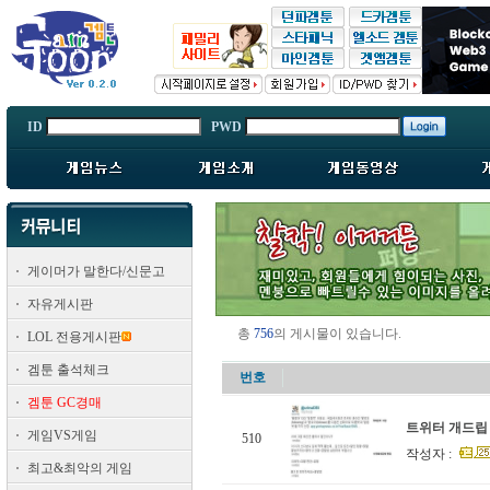
ID
PWD
게이머가 말한다/신문고
자유게시판
총
756
의 게시물이 있습니다.
LOL 전용게시판
겜툰 출석체크
번호
겜툰 GC경매
트위터 개드립
게임VS게임
510
작성자 :
최고&최악의 게임