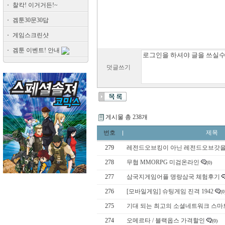
찰칵! 이거거든!~
겜툰30문30답
게임스크린샷
겜툰 이벤트! 안내
덧글쓰기
게시물 총 238개
번호
제목
279
레전드오브킹이 아닌 레전드오브갓을 
278
무협 MMORPG 미검온라인
(0)
277
삼국지게임어플 명랑삼국 체험후기
276
[모바일게임] 슈팅게임 진격 1942
(0
275
기대 되는 최고의 소셜네트워크 스마
274
오메르타 / 블랙옵스 가격할인
(0)