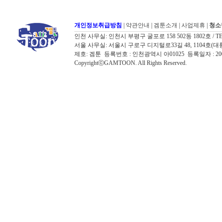
개인정보취급방침
|
약관안내
|
겜툰소개
|
사업제휴
|
청소
인천 사무실: 인천시 부평구 굴포로 158 502동 1802호 / TEL: 032
서울 사무실: 서울시 구로구 디지털로33길 48, 1104호(대륭포스트타워7
제호: 겜툰 등록번호 : 인천광역시 아01025 등록일자 : 
CopyrightⓒGAMTOON. All Rights Reserved.