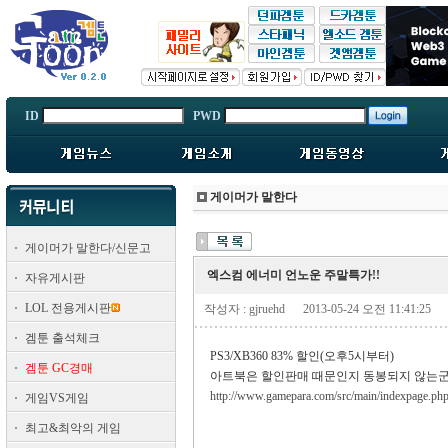
ID
PWD
게이머가 말한다
게이머가 말한다/신문고
엑스컴 에너미 언노운 주말특가!!
자유게시판
LOL 전용게시판
작성자 : gjruehd
2013-05-24 오전 11:41:25
겜툰 출석체크
PS3/XB360 83% 할인(오후5시부터)
겜툰 GC경매
아트북은 할인판매 때문인지 동봉되지 않는군요.
http://www.gamepara.com/src/main/indexpage.ph
게임VS게임
최고&최악의 게임