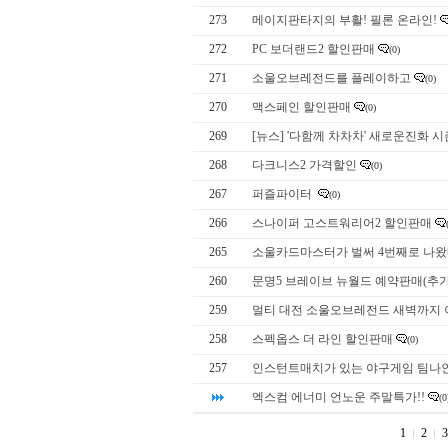
273
메이지판타지의 부활! 필론 온라인!
272
PC 보더랜드2 할인판매
(0)
271
소울오브레전드를 플레이하고
(0)
270
맥스페인 할인판매
(0)
269
[뉴스] '다함께 차차차' 새로운진화 시
268
다크니스2 가격할인
(0)
267
퍼즐파이터
(0)
266
스나이퍼 고스트워리어2 할인판매
265
소울카드마스터가 벌써 4번째로 나왔
260
문명5 브레이브 뉴월드 예약판매(추
259
멀티 대전 소울오브레전드 새벽까지 
258
스펙옵스 더 라인 할인판매
(0)
257
인스턴트매치가 있는 야구게임 팀나
엑스컴 에너미 언노운 주말특가!!
(0
1
2
3