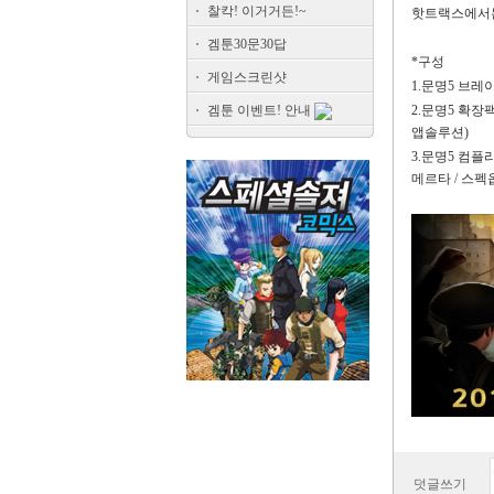
찰칵! 이거거든!~
핫트랙스에서는
겜툰30문30답
*구성
게임스크린샷
1.문명5 브레이
겜툰 이벤트! 안내
2.문명5 확장팩 
앱솔루션)
3.문명5 컴플리트
메르타 / 스펙
덧글쓰기