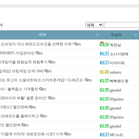
8개
제목
작성자
오브킹이 아닌 레전드오브갓을 선택한 이유!
(0)
독한넘
MMORPG 미검온라인
(0)
소시사랑해
게임어플 명랑삼국 체험후기
(0)
미어미워
일게임] 슈팅게임 진격 1942
(0)
subzero
되는 최고의 소셜네트워크 스마트폰게임^^드래곤프.
(0)
삐삐밴드짱
타 / 블랙옵스 가격할인
(0)
gjruehd
판타지의 부활! 필론 온라인!
(0)
95tpclsrn
보더랜드2 할인판매
(0)
gjruehd
오브레전드를 플레이하고
(0)
95tpclsrn
인 할인판매
(0)
gjruehd
] '다함께 차차차' 새로운진화 시즌2 시작
(0)
MC누리