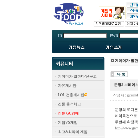
ID
PWD
게이머가 말
게이머가 말한다/신문고
문명5 브레이
자유게시판
LOL 전용게시판
작성자 : gjrue
겜툰 출석체크
문명의 또다른
겜툰 GC경매
예약특전으로 
두번째 확장팩
게임VS게임
http://www.gam
최고&최악의 게임