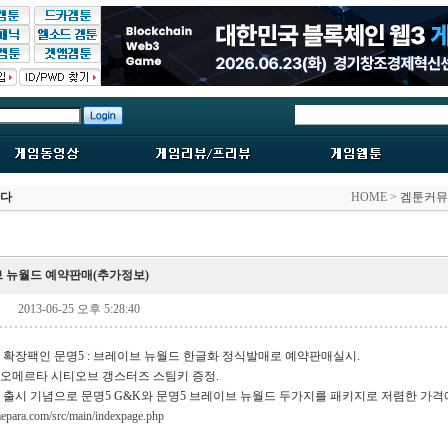
한다
HOME >
겜툰커뮤
브 뉴월드 예약판매(추가정보)
hd
2013-06-25 오후 5:28:40
 확장팩인 문명5 : 브레이브 뉴월드 한글화 정식발매로 예약판매실시.
오메르타 시티오브 갱스터즈 스팀키 증정.
 출시 기념으로 문명5 G&K와 문명5 브레이브 뉴월드 두가지를 패키지로 저렴한 가격에
epara.com/src/main/indexpage.php