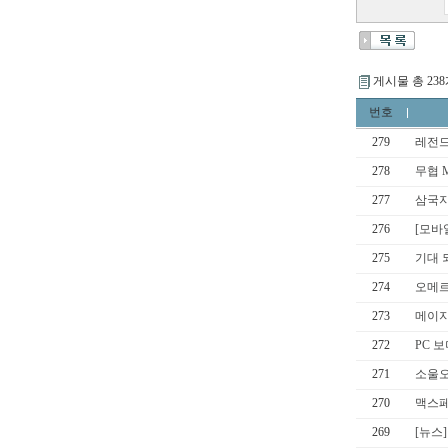
게시물 총 23
번호
279
레전드
278
무협 
277
삼국지
276
[모바
275
기대 
274
오메르
273
메이지
272
PC 
271
소울
270
맥스페
269
[뉴스