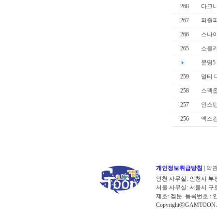
268
다크니
267
퍼즐
266
스나이
265
소울카
문명5
259
멀티 
258
스펙옵
257
인스턴
256
엑스컴
개인정보취급방침
|
약
인천 사무실: 인천시 부평구 굴포로
서울 사무실: 서울시 구로구 디
제호: 겜툰 등록번호 : 
CopyrightⓒGAMTOON. Al