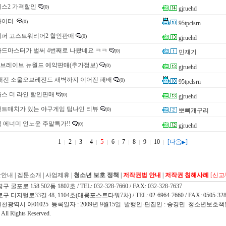
스2 가격할인
(0)
gjruehd
파이터
(0)
95tpclsrn
퍼 고스트워리어2 할인판매
(0)
gjruehd
드마스터가 벌써 4번째로 나왔네요 ㅋㅋ
(0)
민재기
 브레이브 뉴월드 예약판매(추가정보)
(0)
gjruehd
대전 소울오브레전드 새벽까지 이어진 패배
(0)
95tpclsrn
스 더 라인 할인판매
(0)
gjruehd
트매치가 있는 야구게임 팀나인 리뷰
(0)
뽀삐개구리
 에너미 언노운 주말특가!!
(0)
gjruehd
5
1
2
3
4
6
7
8
9
10
[다음
]
▶
관안내
|
겜툰소개
|
사업제휴
|
청소년 보호 정책
|
저작권법 안내
|
저작권 침해사례
[신고
 158 502동 1802호 / TEL: 032-328-7660 / FAX: 032-328-7637
지털로33길 48, 1104호(대륭포스트타워7차) / TEL: 02-6964-7660 / FAX: 0505-328
인천광역시 아01025 등록일자 : 2009년 9월15일 발행인·편집인 : 송경민 청소년보호책
l Rights Reserved.