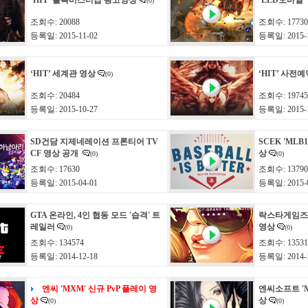
‘HIT’ 블록버스터급 광고영상
‘LLD모바일’
(0)
조회수: 20088
조회수: 17730
등록일: 2015-11-02
등록일: 2015-1
‘HIT’ 세계관 영상
‘HIT’ 사전
(0)
조회수: 20484
조회수: 19745
등록일: 2015-10-27
등록일: 2015-1
SD건담 지제네레이션 프론티어 TV
SCEK 'ML
CF 영상 공개
상
(0)
(0)
조회수: 17630
조회수: 13790
등록일: 2015-04-01
등록일: 2015-0
GTA 온라인, 4인 협동 모드 '습격' 트
락스타게임즈 '
레일러
영상
(0)
(0)
조회수: 134574
조회수: 13531
등록일: 2014-12-18
등록일: 2014-1
엔씨 'MXM' 신규 PvP 플레이 영
엔씨소프트 '
상
상
(0)
(0)