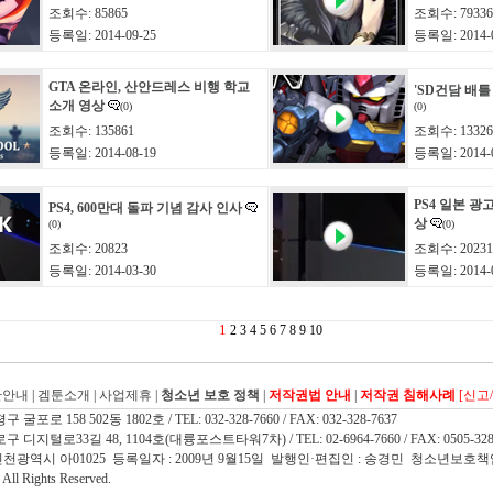
조회수: 85865
조회수: 79336
등록일: 2014-09-25
등록일: 2014-0
GTA 온라인, 산안드레스 비행 학교
'SD건담 배틀
소개 영상
(0)
(0)
조회수: 135861
조회수: 13326
등록일: 2014-08-19
등록일: 2014-0
PS4 일본 광
PS4, 600만대 돌파 기념 감사 인사
상
(0)
(0)
조회수: 20823
조회수: 20231
등록일: 2014-03-30
등록일: 2014-0
1
2
3
4
5
6
7
8
9
10
관안내
|
겜툰소개
|
사업제휴
|
청소년 보호 정책
|
저작권법 안내
|
저작권 침해사례
[신고
 158 502동 1802호 / TEL: 032-328-7660 / FAX: 032-328-7637
지털로33길 48, 1104호(대륭포스트타워7차) / TEL: 02-6964-7660 / FAX: 0505-328
인천광역시 아01025 등록일자 : 2009년 9월15일 발행인·편집인 : 송경민 청소년보호책
l Rights Reserved.