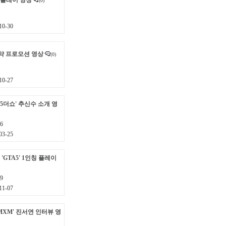
 플레이 영상
(0)
0-30
예약 프로모션 영상
(0)
0-27
B15더쇼' 추신수 소개 영
6
3-25
GTA5' 1인칭 플레이
9
1-07
MXM' 진서연 인터뷰 영