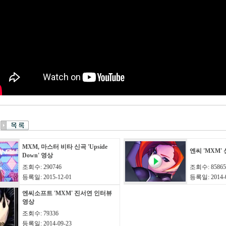
MXM, 마스터 비타 신곡 'Upside
엔씨 'MXM'
Down' 영상
조회수: 290746
조회수: 85865
등록일: 2015-12-01
등록일: 2014-0
엔씨소프트 'MXM' 진서연 인터뷰
영상
조회수: 79336
등록일: 2014-09-23