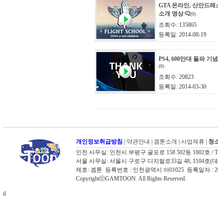
GTA 온라인, 산안드레
소개 영상
(0)
조회수: 135865
등록일: 2014-08-19
PS4, 600만대 돌파 기
(0)
조회수: 20823
등록일: 2014-03-30
개인정보취급방침
|
약관안내
|
겜툰소개
|
사업제휴
|
청소
인천 사무실: 인천시 부평구 굴포로 158 502동 1802호 / TEL: 03
서울 사무실: 서울시 구로구 디지털로33길 48, 1104호(대륭포스트타워
제호: 겜툰 등록번호 : 인천광역시 아01025 등록일자 :
CopyrightⓒGAMTOON. All Rights Reserved.
d