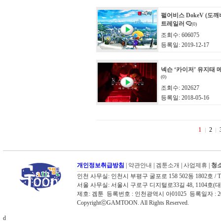
펄어비스 DokeV (도깨
트레일러
(0)
조회수: 606075
등록일: 2019-12-17
넥슨 ‘카이저’ 유지태 
(0)
조회수: 202627
등록일: 2018-05-16
1
2
개인정보취급방침
|
약관안내
|
겜툰소개
|
사업제휴
|
청소
인천 사무실: 인천시 부평구 굴포로 158 502동 1802호 / TEL: 03
서울 사무실: 서울시 구로구 디지털로33길 48, 1104호(대륭포스트타워
제호: 겜툰 등록번호 : 인천광역시 아01025 등록일자 :
CopyrightⓒGAMTOON. All Rights Reserved.
d