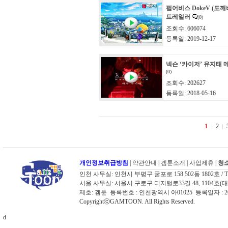
펄어비스 DokeV (도깨
트레일러
(0)
조회수: 606074
등록일: 2019-12-17
넥슨 ‘카이저’ 유지태 
(0)
조회수: 202627
등록일: 2018-05-16
1
2
개인정보취급방침
|
약관안내
|
겜툰소개
|
사업제휴
|
청소
인천 사무실: 인천시 부평구 굴포로 158 502동 1802호 / TEL: 03
서울 사무실: 서울시 구로구 디지털로33길 48, 1104호(대륭포스트타워
제호: 겜툰 등록번호 : 인천광역시 아01025 등록일자 :
CopyrightⓒGAMTOON. All Rights Reserved.
d