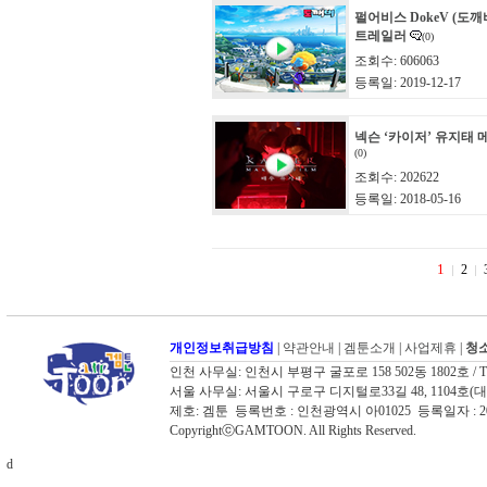
펄어비스 DokeV (도깨
트레일러
(0)
조회수: 606063
등록일: 2019-12-17
넥슨 ‘카이저’ 유지태 
(0)
조회수: 202622
등록일: 2018-05-16
1
2
개인정보취급방침
|
약관안내
|
겜툰소개
|
사업제휴
|
청소
인천 사무실: 인천시 부평구 굴포로 158 502동 1802호 / TEL: 03
서울 사무실: 서울시 구로구 디지털로33길 48, 1104호(대륭포스트타워
제호: 겜툰 등록번호 : 인천광역시 아01025 등록일자 :
CopyrightⓒGAMTOON. All Rights Reserved.
d