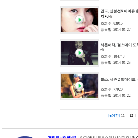
던파, 신봉선&아이유 
치
(0)
조회수: 83915
등록일: 2014-01-27
서든어택, 걸스데이 도
(0)
조회수: 184748
등록일: 2014-01-23
블소, 시즌 2 업데이트 
조회수: 77920
등록일: 2014-01-22
[
이전]
11
12
◀
개인정보취급방침
|
약관안내
|
겜툰소개
|
사업제휴
|
청소