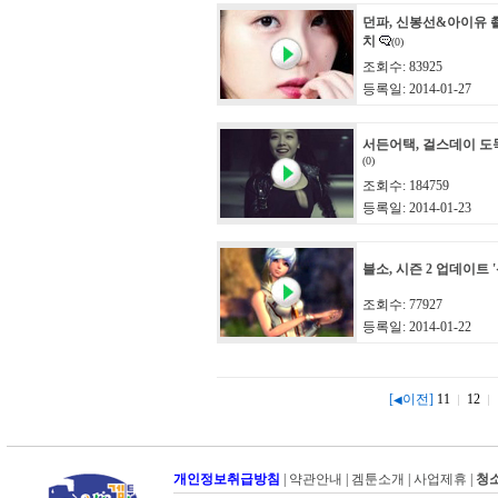
던파, 신봉선&아이유 
치
(0)
조회수: 83925
등록일: 2014-01-27
서든어택, 걸스데이 도
(0)
조회수: 184759
등록일: 2014-01-23
블소, 시즌 2 업데이트 
조회수: 77927
등록일: 2014-01-22
[
이전]
11
12
◀
개인정보취급방침
|
약관안내
|
겜툰소개
|
사업제휴
|
청소