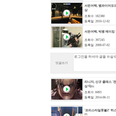
서든어택, 뱀파이어모
상
조회수: 182380
등록일: 2010-12-02
서든어택, 빅뱅 메이킹
조회수: 397245
등록일: 2009-07-02
덧글쓰기
리니지, 신규 클래스 '전
상
(0)
조회수: 8493
등록일: 2014-06-11
'프리스타일풋볼Z' 히
(0)