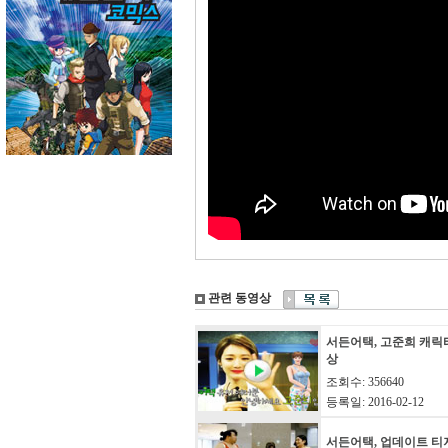
관련 동영상
서든어택, 고준희 캐릭
상
조회수: 356640
등록일: 2016-02-12
서든어택, 업데이트 티