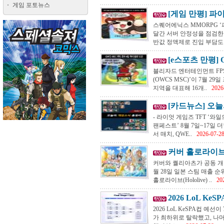
게임 포토뉴스
[게임 만평] 파이
스퀘어에닉스 MMORPG ‘
달간 서버 안정성을 점검한 
반값 정액제로 진입 부담도 낮
[e스포츠 만평] O
블리자드 엔터테인먼트 FPS
(OWCS MSC)’이 7월 2
지역을 대표해 16개..
2026
[카드뉴스] 오늘의
- 라이엇 게임즈 TFT ‘와
팬페스트’ 8월 7일~17일 
서 매치, QWE..
2026-07-2
커버 홀로라이브 
커버와 퀄리아츠가 공동 개발
월 28일 일본 스팀 매출 
홀로라이브(Hololive) ..
20
2026 LoL KeS
2026 LoL KeSPA컵 예
가 최하위로 탈락했고, 나머