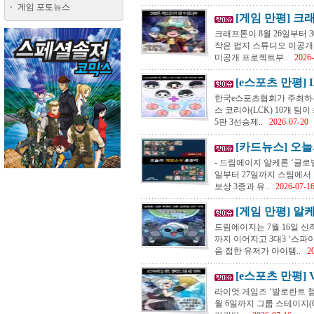
게임 포토뉴스
[게임 만평] 크래
크래프톤이 8월 26일부터 3
작은 펍지 스튜디오 미공개 신작
미공개 프로젝트부..
2026-
[e스포츠 만평] L
한국e스포츠협회가 주최하는 ‘2
스 코리아(LCK) 10개 팀
5판 3선승제..
2026-07-20
[카드뉴스] 오늘의
- 드림에이지 알케론 ‘글로벌 
일부터 27일까지 스팀에서 진
보상 3종과 유..
2026-07-1
[게임 만평] 알케
드림에이지는 7월 16일 신작
까지 이어지고 3대3 ‘스파이
음 접한 유저가 아이템..
2
[e스포츠 만평] 
라이엇 게임즈 ‘발로란트 챔피언
월 6일까지 그룹 스테이지(G