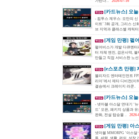
가린다...
2026-07-16
[카드뉴스] 오늘의
- 컴투스 제우스: 오만의 신
이트’ 3화 공개, 그리스 
브 지역과 클래스별 캐릭터 .
[게임 만평] 펄어비
펄어비스가 개발 다큐멘터리 
터 자체 엔진, 검은사막, 
만들고 직접 서비스한 노선은 
[e스포츠 만평] 
블리자드 엔터테인먼트 FPS 
리아’에서 제타 디비전(이하 
결승에서 크레이지 라쿤..
[카드뉴스] 오늘의
- 넷마블 아스달 연대기 ‘뉴
드’ 오픈, 패키지 상품과 유
완화, 전설 탑승물 ..
2026-
[게임 만평] 아스
넷마블 MMORPG ‘아스달 
투, 세력, 생활, 편의, 성