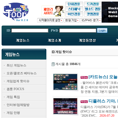
ID
PWD
게임 핫이슈
게시물 총
10846
개
최신 게임뉴스
오픈/클로즈 베타뉴스
[카드뉴스] 오늘의
게임업계 핫이슈
- 펄어비스 붉은사막 ‘크로
폼 간 세이브 데이터 공유하
겜툰 FOCUS
정 연동 지원, 3분기 업데이트
게임 특집
디플러스 기아, 카
인터뷰/업체탐방
디플러스 기아(DK)가 7월 
(EWC)’ 리그 오브 레전드
게임 만평
‘2026 EWC..
2026-07-20